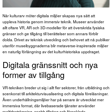
När kulturarv möter digitala miljöer skapas nya sätt att
uppleva historia genom immersiv teknik. Museer använder
allt oftare VR, AR och 3D-modeller för att överskrida fysiska
gränser och ge tillgång till berättelser som annars förblir
dolda. Drivet av teknisk utveckling och behovet att nå publiker
utanför museibyggnaderna blir metaverse-inspirerade miljöer
en naturlig förlängning av det kulturhistoriska uppdraget.
Digitala gränssnitt och nya
former av tillgång
VR-tekniken breder ut sig i allt fler sektorer, från utbildning och
scenkonst till arkitekturvisualisering och digitala föreläsningar.
Även underhållningsmiljöer har på senare år utvecklat mer
immersiva format, där livebaserade tjänster använder
realtidsströmning, snabb tillgång och förenklade