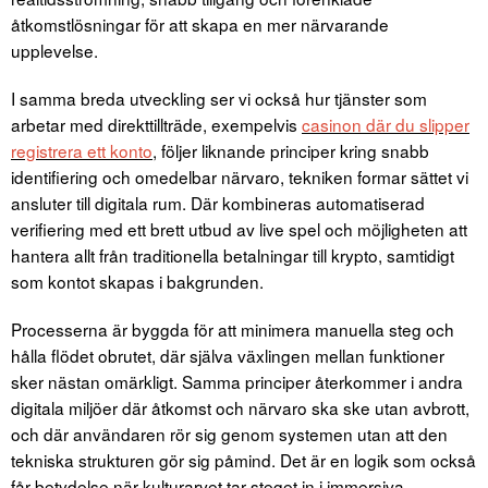
åtkomstlösningar för att skapa en mer närvarande
upplevelse.
I samma breda utveckling ser vi också hur tjänster som
arbetar med direkttillträde, exempelvis
casinon där du slipper
registrera ett konto
, följer liknande principer kring snabb
identifiering och omedelbar närvaro, tekniken formar sättet vi
ansluter till digitala rum. Där kombineras automatiserad
verifiering med ett brett utbud av live spel och möjligheten att
hantera allt från traditionella betalningar till krypto, samtidigt
som kontot skapas i bakgrunden.
Processerna är byggda för att minimera manuella steg och
hålla flödet obrutet, där själva växlingen mellan funktioner
sker nästan omärkligt. Samma principer återkommer i andra
digitala miljöer där åtkomst och närvaro ska ske utan avbrott,
och där användaren rör sig genom systemen utan att den
tekniska strukturen gör sig påmind. Det är en logik som också
får betydelse när kulturarvet tar steget in i immersiva