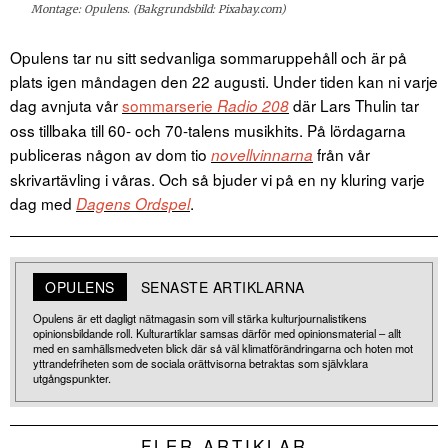
Montage: Opulens. (Bakgrundsbild: Pixabay.com)
Opulens tar nu sitt sedvanliga sommaruppehåll och är på
plats igen måndagen den 22 augusti.
Under tiden kan ni varje
dag avnjuta vår
sommarserie
där Lars Thulin tar
Radio 208
oss tillbaka till 60- och 70-talens musikhits. På lördagarna
publiceras någon av dom tio
från vår
novellvinnarna
skrivartävling i våras. Och så bjuder vi på en ny kluring varje
dag med
.
Dagens Ordspel
OPULENS
SENASTE ARTIKLARNA
Opulens är ett dagligt nätmagasin som vill stärka kulturjournalistikens
opinionsbildande roll. Kulturartiklar samsas därför med opinionsmaterial – allt
med en samhällsmedveten blick där så väl klimatförändringarna och hoten mot
yttrandefriheten som de sociala orättvisorna betraktas som självklara
utgångspunkter.
FLER ARTIKLAR