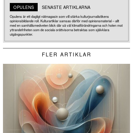
OPULENS
SENASTE ARTIKLARNA
Opulens är ett dagligt nätmagasin som vill stärka kulturjournalistikens
opinionsbildande roll. Kulturartiklar samsas därför med opinionsmaterial – allt
med en samhällsmedveten blick där så väl klimatförändringarna och hoten mot
yttrandefriheten som de sociala orättvisorna betraktas som självklara
utgångspunkter.
FLER ARTIKLAR