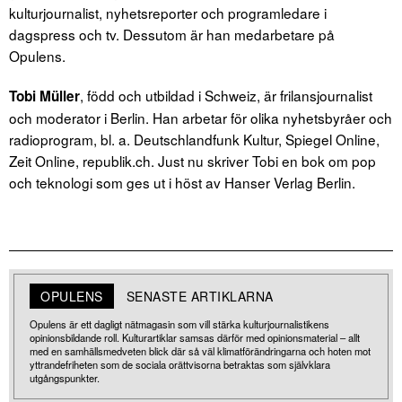
kulturjournalist, nyhetsreporter och programledare i
dagspress och tv. Dessutom är han medarbetare på
Opulens.
, född och utbildad i Schweiz, är frilansjournalist
Tobi Müller
och moderator i Berlin. Han arbetar för olika nyhetsbyråer och
radioprogram, bl. a. Deutschlandfunk Kultur, Spiegel Online,
Zeit Online, republik.ch. Just nu skriver Tobi en bok om pop
och teknologi som ges ut i höst av Hanser Verlag Berlin.
OPULENS
SENASTE ARTIKLARNA
Opulens är ett dagligt nätmagasin som vill stärka kulturjournalistikens
opinionsbildande roll. Kulturartiklar samsas därför med opinionsmaterial – allt
med en samhällsmedveten blick där så väl klimatförändringarna och hoten mot
yttrandefriheten som de sociala orättvisorna betraktas som självklara
utgångspunkter.