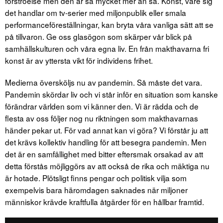
förströelse men den är så mycket mer än så. Konst, vare sig
det handlar om tv-serier med miljonpublik eller smala
performanceföreställningar, kan bryta våra vanliga sätt att se
på tillvaron. Ge oss glasögon som skärper vår blick på
samhällskulturen och våra egna liv. En från makthavarna fri
konst är av yttersta vikt för individens frihet.
Medierna översköljs nu av pandemin. Så måste det vara.
Pandemin skördar liv och vi står inför en situation som kanske
förändrar världen som vi känner den. Vi är rädda och de
flesta av oss följer nog nu riktningen som makthavarnas
händer pekar ut. För vad annat kan vi göra? Vi förstår ju att
det krävs kollektiv handling för att besegra pandemin. Men
det är en samfällighet med bitter eftersmak orsakad av att
detta förstås möjliggörs av att också de rika och mäktiga nu
är hotade. Plötsligt finns pengar och politisk vilja som
exempelvis bara häromdagen saknades när miljoner
människor krävde kraftfulla åtgärder för en hållbar framtid.