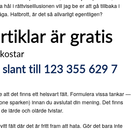
ål i rättviseillusionen vill jag be er att gå tillbaka i
åga. Hatbrott, är det så allvarligt egentligen?
att det finns ett helsvart fält. Formulera vissa tankar —
nstone sparken) innan du avslutat din mening. Det finns
 de lärde och olärde tvistar.
tt fält där det är fritt fram att hata. Gör det bara inte