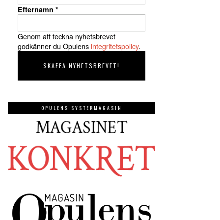
Efternamn
*
Genom att teckna nyhetsbrevet
godkänner du Opulens
integritetspolicy
.
OPULENS SYSTERMAGASIN