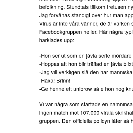
befolkning. Stundtals tillkom tretusen 
Jag förvånas ständigt över hur man appl
Virus är inte våra vänner, de är varken 
Facebookgruppen heller. Här några typ
harklades upp:
-Hon ser ut som en jävla serie mördare 
-Hoppas att hon blir träffad en jävla blix
-Jag vill verkligen slå den här människan!
-Häxa! Brinn!
-Ge henne ett unibrow så e hon nog knu
Vi var några som startade en namninsa
ingen match mot 107.000 virala skrikhals
gruppen. Den officiella policyn låter så 