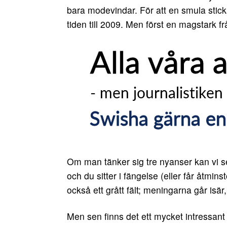
bara modevindar. För att en smula sticka h
tiden till 2009. Men först en magstark fr
Om man tänker sig tre nyanser kan vi se 
och du sitter i fängelse (eller får åtmi
också ett grått fält; meningarna går isär,
Men sen finns det ett mycket intressant vi