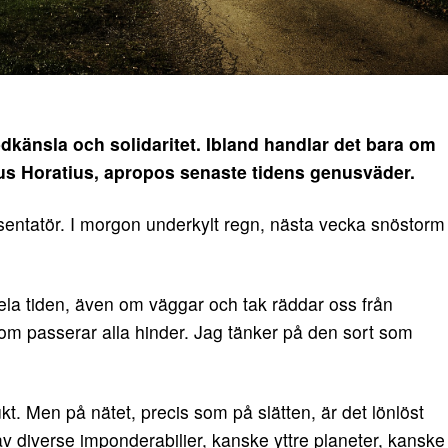
känsla och solidaritet. Ibland handlar det bara om
s Horatius, apropos senaste tidens genusväder.
entatör. I morgon underkylt regn, nästa vecka snöstorm
hela tiden, även om väggar och tak räddar oss från
som passerar alla hinder. Jag tänker på den sort som
sjukt. Men på nätet, precis som på slätten, är det lönlöst
 av diverse imponderabilier, kanske yttre planeter, kanske