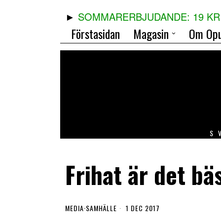
SOMMARERBJUDANDE: 19 KR 
Förstasidan
Magasin
Om Opu
S
Frihat är det bä
MEDIA
·
SAMHÄLLE
1 DEC 2017