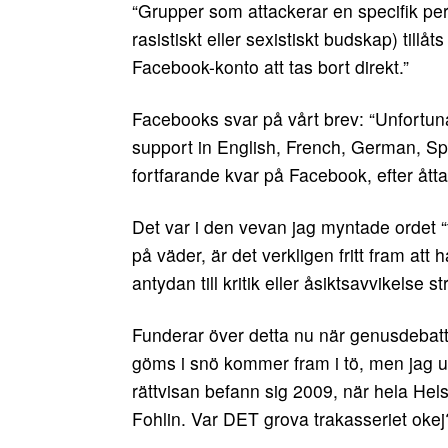
“Grupper som attackerar en specifik pers
rasistiskt eller sexistiskt budskap) til
Facebook-konto att tas bort direkt.”
Facebooks svar på vårt brev: “Unfortuna
support in English, French, German, Spa
fortfarande kvar på Facebook, efter åtta
Det var i den vevan jag myntade ordet “
på väder, är det verkligen fritt fram att 
antydan till kritik eller åsiktsavvikelse str
Funderar över detta nu när genusdebatt
göms i snö kommer fram i tö, men jag u
rättvisan befann sig 2009, när hela Hels
Fohlin. Var DET grova trakasseriet okej? 