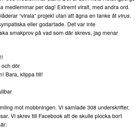
nya medlemmar per dag! Extremt viralt, med andra ord.
åderar “virala” projekt utan att ägna en tanke åt
virus
.
sympatiska eller godartade. Det var inte
iska smakprov på vad som där skrevs, jag menar
!!
t och dör
 Bara, klippa till!
llbar
mling mot mobbningen. Vi samlade 308 underskrifter,
ar. Vi skrev till Facebook att de skulle plocka bort
här: