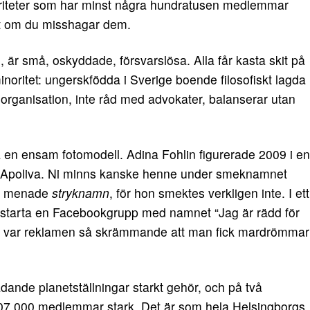
noriteter som har minst några hundratusen medlemmar
årt om du misshagar dem.
on, är små, oskyddade, försvarslösa. Alla får kasta skit på
minoritet: ungerskfödda i Sverige boende filosofiskt lagda
n organisation, inte råd med advokater, balanserar utan
ra en ensam fotomodell. Adina Fohlin figurerade 2009 i en
e Apoliva. Ni minns kanske henne under smeknamnet
ag menade
stryknamn
, för hon smektes verkligen inte. I ett
tt starta en Facebookgrupp med namnet “Jag är rädd för
set var reklamen så skrämmande att man fick mardrömmar
dande planetställningar starkt gehör, och på två
7 000 medlemmar stark. Det är som hela Helsingborgs