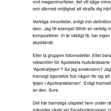
mot megaminoriteter, det vill säga mi
och därmed möjlighet att straffa dig h
Verkliga minoriteter, enligt min definiti
dem. Jag till exempel tillhör en verklig 
kompositörer. Vi är väldigt få, har inge
skyddsnät.
Eller ta gruppen fotomodeller. Eller ba
reklamfilm för Apotekets hudvårdsseri
“Apolivatjejen”? Sa jag smeknamn? J
tramsigt ögonblick fick någon för sig a
tjejen i Apolivareklamen”. Enligt tram
av den. Sure.
Det här barnsliga utspelet fann under rå
månader växte sig Facebookgruppen 10