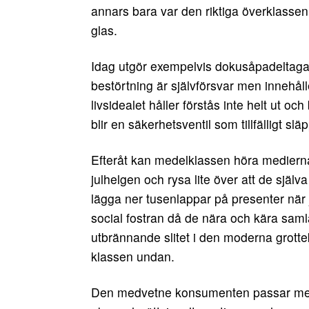
annars bara var den riktiga överklassen
glas.
Idag utgör exempelvis dokusåpadeltaga
bestörtning är självförsvar men innehål
livsidealet håller förstås inte helt ut o
blir en säkerhetsventil som tillfälligt slä
Efteråt kan medelklassen höra mediern
julhelgen och rysa lite över att de själ
lägga ner tusenlappar på presenter när j
social fostran då de nära och kära saml
utbrännande slitet i den moderna grott
klassen undan.
Den medvetne konsumenten passar medel