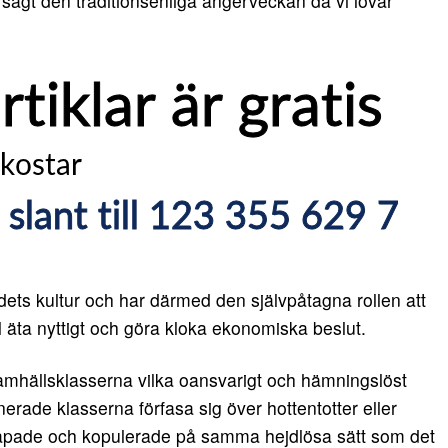
agt den traditionsenliga ångerveckan då vi lovar
ets kultur och har därmed den självpåtagna rollen att
l äta nyttigt och göra kloka ekonomiska beslut.
amhällsklasserna vilka oansvarigt och hämningslöst
nerade klasserna förfasa sig över hottentotter eller
 rapade och kopulerade på samma hejdlösa sätt som det