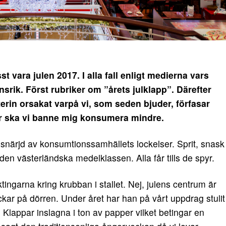
 vara julen 2017. I alla fall enligt medierna vars
nsrik. Först rubriker om ”årets julklapp”.
Därefter
erin orsakat varpå vi, som seden bjuder, förfasar
 år ska vi banne mig konsumera mindre.
 snärjd av konsumtionssamhällets lockelser. Sprit, snask
 den västerländska medelklassen. Alla får tills de spyr.
ktingarna kring krubban i stallet. Nej, julens centrum är
ckar på dörren. Under året har han på vårt uppdrag stulit
t. Klappar inslagna i ton av papper vilket betingar en