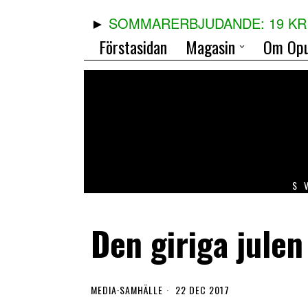
SOMMARERBJUDANDE: 19 KR 
Förstasidan
Magasin
Om Opu
S
Den giriga julen
MEDIA
·
SAMHÄLLE
22 DEC 2017