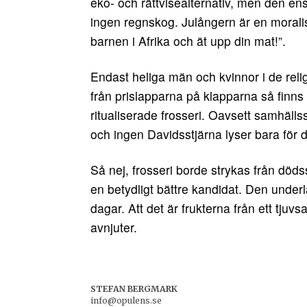
eko- och rättvisealternativ, men den en
ingen regnskog. Julångern är en moralis
barnen i Afrika och ät upp din mat!”.
Endast heliga män och kvinnor i de relig
från prislapparna på klapparna så finn
ritualiserade frosseri. Oavsett samhällss
och ingen Davidsstjärna lyser bara för di
Så nej, frosseri borde strykas från död
en betydligt bättre kandidat. Den underlå
dagar. Att det är frukterna från ett tju
avnjuter.
STEFAN BERGMARK
info@opulens.se