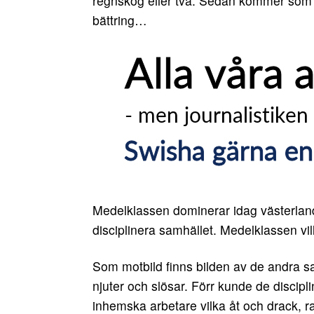
regnskog eller två. Sedan kommer som s
bättring…
Medelklassen dominerar idag västerland
disciplinera samhället. Medelklassen vil
Som motbild finns bilden av de andra s
njuter och slösar. Förr kunde de discipli
inhemska arbetare vilka åt och drack,