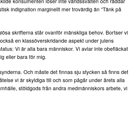
skilde konsumenten löser inte världssvälten och räddar
tisk indignation marginellt mer trovärdig än ”Tänk på
iösa skrifterna står ovanför mänskliga behov. Bortser vi
s också en klassöverskridande aspekt under julens
tatus: Vi är alla bara människor. Vi avlar inte obefläckat
g eller bara för mig.
ssynderna. Och måste det finnas sju stycken så finns det
telse vi är skyldiga till och som pågår under årets alla
vsamhälle, stöldgods från andra medmänniskors arbete, vi