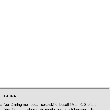
TIKLARNA
. Norrlänning men sedan sekelskiftet bosatt i Malmö. Stefans
, tidskrifter samt oberoende medier och som frilansjournalist har