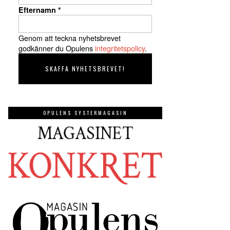
Efternamn
*
Genom att teckna nyhetsbrevet
godkänner du Opulens
integritetspolicy
.
OPULENS SYSTERMAGASIN