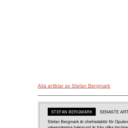
Alla artiklar av Stefan Bergmark
STEFAN BERGMARK
SENASTE AR
Stefan Bergmark är chefredaktör för Opulens
yrkesmässiga bakgrund är från olika fanzines