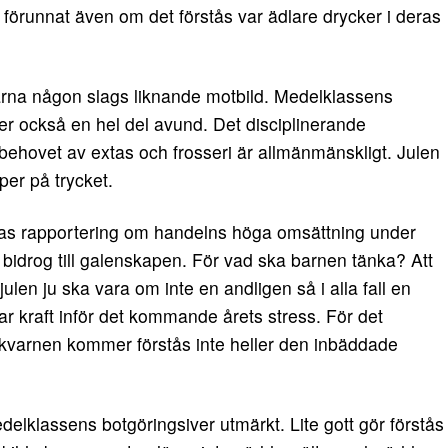
 förunnat även om det förstås var ädlare drycker i deras
rna någon slags liknande motbild. Medelklassens
ler också en hel del avund. Det disciplinerande
ch behovet av extas och frosseri är allmänmänskligt. Julen
pper på trycket.
as rapportering om handelns höga omsättning under
va bidrog till galenskapen. För vad ska barnen tänka? Att
ulen ju ska vara om inte en andligen så i alla fall en
ar kraft inför det kommande årets stress. För det
ekvarnen kommer förstås inte heller den inbäddade
klassens botgöringsiver utmärkt. Lite gott gör förstås