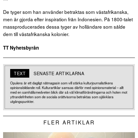
De tyger som han använder betraktas som västafrikanska,
men är gjorda efter inspiration från Indonesien. På 1800-talet
massproducerades dessa tyger av holländare som sålde
dem till västafrikanska kolonier.
TT Nyhetsbyrån
TEXT
SENASTE ARTIKLARNA
Opulens är ett dagligt nätmagasin som vill stärka kulturjournalistikens
opinionsbildande roll. Kulturartiklar samsas därför med opinionsmaterial – allt
med en samhällsmedveten blick där så väl klimatförändringarna och hoten mot
yttrandefriheten som de sociala orättvisorna betraktas som självklara
utgångspunkter.
FLER ARTIKLAR