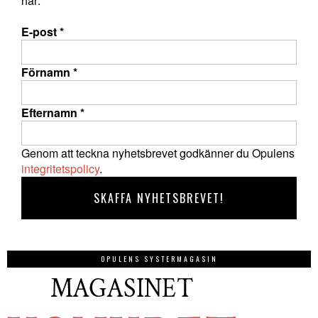
här:
E-post
*
Förnamn
*
Efternamn
*
Genom att teckna nyhetsbrevet godkänner du Opulens
integritetspolicy
.
OPULENS SYSTERMAGASIN