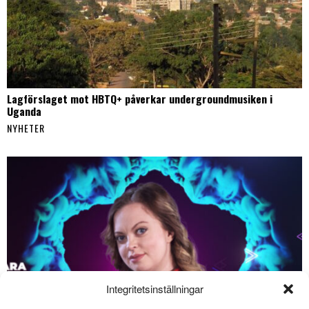
Lagförslaget mot HBTQ+ påverkar undergroundmusiken i
Uganda
NYHETER
Integritetsinställningar