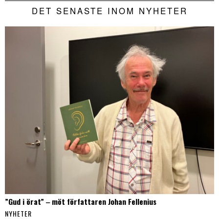
DET SENASTE INOM NYHETER
”Gud i örat” ‒ möt författaren Johan Fellenius
NYHETER