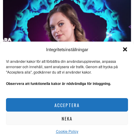
Integritetsinställningar
Vi använder kakor för att förbättra din användarupplevelse, anpassa
annonser och innehåll, samt analysera vår trafik. Genom att trycka på
SE ÄVEN
"Acceptera alla", godkänner du att vi använder kakor.
Internationell rörelse mot
krig växer
Observera att funktionella kakor är nödvändiga för inloggning.
INTERNATIONELL POLITIK.
Militarisering och krig
dominerar världspolitiken,
Saara Hermansson vill lyfta fram samisk kultur
men motståndet växer.
ACCEPTERA
NYHETER
Opera: Puccinis klassiker
har politisk udd
NEKA
OPERA. Rikard Rehnbergh
har sett två aktuella
operaklassiker av Puccini
Cookie Policy