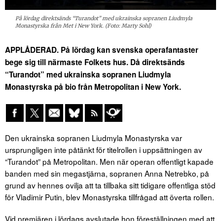
På lördag direktsänds “Turandot” med ukrainska sopranen Liudmyla
Monastyrska från Met i New York. (Foto: Marty Sohl)
APPLÅDERAD. På lördag kan svenska operafantaster
bege sig till närmaste Folkets hus. Då direktsänds
“Turandot” med ukrainska sopranen Liudmyla
Monastyrska på bio från Metropolitan i New York.
Den ukrainska sopranen Liudmyla Monastyrska var
ursprungligen inte påtänkt för titelrollen i uppsättningen av
“Turandot” på Metropolitan. Men när operan offentligt kapade
banden med sin megastjärna, sopranen Anna Netrebko, på
grund av hennes ovilja att ta tillbaka sitt tidigare offentliga stöd
för Vladimir Putin, blev Monastyrska tillfrågad att överta rollen.
Vid premiären i lördags avslutade hon föreställningen med att