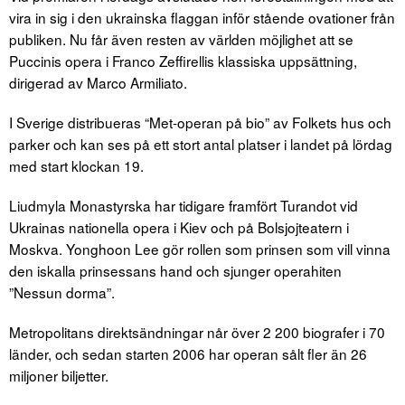
vira in sig i den ukrainska flaggan inför stående ovationer från
publiken. Nu får även resten av världen möjlighet att se
Puccinis opera i Franco Zeffirellis klassiska uppsättning,
dirigerad av Marco Armiliato.
I Sverige distribueras “Met-operan på bio” av Folkets hus och
parker och kan ses på ett stort antal platser i landet på lördag
med start klockan 19.
Liudmyla Monastyrska har tidigare framfört Turandot vid
Ukrainas nationella opera i Kiev och på Bolsjojteatern i
Moskva. Yonghoon Lee gör rollen som prinsen som vill vinna
den iskalla prinsessans hand och sjunger operahiten
”Nessun dorma”.
Metropolitans direktsändningar når över 2 200 biografer i 70
länder, och sedan starten 2006 har operan sålt fler än 26
miljoner biljetter.