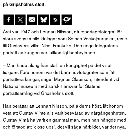
på Gripsholms slott.
Året var 1947 och Lennart Nilsson, då reportagefotograf för
stora svenska bildtidningar som Se och Veckojournalen, reste
till Gustav V:s villa i Nice, Frankrike. Den unge fotografens
porträtt av kungen var fullkomligt banbrytande.
– Man hade aldrig framställt en kunglighet på det viset
tidigare. Före honom var det bara hovfotografer som fått
porträttera kungar, säger Magnus Olausson, intendent vid
Nationalmuseum med särskilt ansvar för Statens
porträttsamling vid Gripsholms slott.
Han berättar att Lennart Nilsson, på ålderns höst, lät honom
veta att Gustav V inte alls varit besvärad av närgångenheten.
Gustav V må ha varit en gammal man, men han hängde med
och förstod att “close ups”, det vill säga närbilder, var det nya.