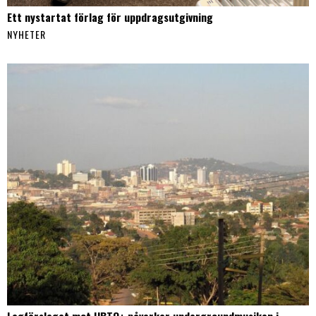
Ett nystartat förlag för uppdragsutgivning
NYHETER
Lagförslaget mot HBTQ+ påverkar undergroundmusiken i