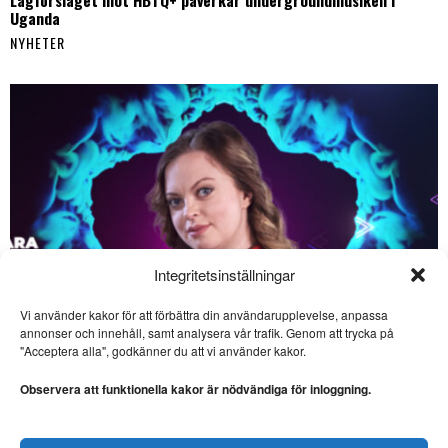
Uganda
NYHETER
Integritetsinställningar
Vi använder kakor för att förbättra din användarupplevelse, anpassa
annonser och innehåll, samt analysera vår trafik. Genom att trycka på
SE ÄVEN
"Acceptera alla", godkänner du att vi använder kakor.
Noterat: Filmhistoria av
sällan skådat slag
Observera att funktionella kakor är nödvändiga för inloggning.
FOTOKONST. Denna sommar
visar Trelleborgs museum en
utställning med regissören
Saara Hermansson vill lyfta fram samisk kultur