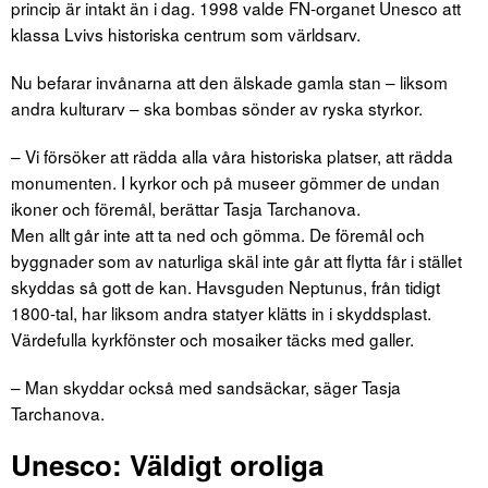
princip är intakt än i dag. 1998 valde FN-organet Unesco att
klassa Lvivs historiska centrum som världsarv.
Nu befarar invånarna att den älskade gamla stan – liksom
andra kulturarv – ska bombas sönder av ryska styrkor.
– Vi försöker att rädda alla våra historiska platser, att rädda
monumenten. I kyrkor och på museer gömmer de undan
ikoner och föremål, berättar Tasja Tarchanova.
Men allt går inte att ta ned och gömma. De föremål och
byggnader som av naturliga skäl inte går att flytta får i stället
skyddas så gott de kan. Havsguden Neptunus, från tidigt
1800-tal, har liksom andra statyer klätts in i skyddsplast.
Värdefulla kyrkfönster och mosaiker täcks med galler.
– Man skyddar också med sandsäckar, säger Tasja
Tarchanova.
Unesco: Väldigt oroliga