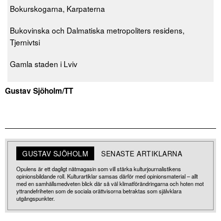
Bokurskogarna, Karpaterna
Bukovinska och Dalmatiska metropoliters residens,
Tjernivtsi
Gamla staden i Lviv
Gustav Sjöholm/TT
GUSTAV SJÖHOLM
SENASTE ARTIKLARNA
Opulens är ett dagligt nätmagasin som vill stärka kulturjournalistikens
opinionsbildande roll. Kulturartiklar samsas därför med opinionsmaterial – allt
med en samhällsmedveten blick där så väl klimatförändringarna och hoten mot
yttrandefriheten som de sociala orättvisorna betraktas som självklara
utgångspunkter.