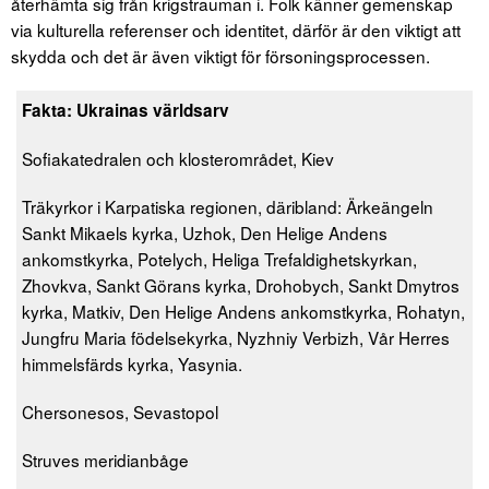
återhämta sig från krigstrauman i. Folk känner gemenskap
via kulturella referenser och identitet, därför är den viktigt att
skydda och det är även viktigt för försoningsprocessen.
Fakta: Ukrainas världsarv
Sofiakatedralen och klosterområdet, Kiev
Träkyrkor i Karpatiska regionen, däribland: Ärkeängeln
Sankt Mikaels kyrka, Uzhok, Den Helige Andens
ankomstkyrka, Potelych, Heliga Trefaldighetskyrkan,
Zhovkva, Sankt Görans kyrka, Drohobych, Sankt Dmytros
kyrka, Matkiv, Den Helige Andens ankomstkyrka, Rohatyn,
Jungfru Maria födelsekyrka, Nyzhniy Verbizh, Vår Herres
himmelsfärds kyrka, Yasynia.
Chersonesos, Sevastopol
Struves meridianbåge‎