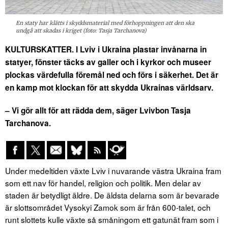
En staty har klätts i skyddsmaterial med förhoppningen att den ska
undgå att skadas i kriget (foto: Tasja Tarchanova)
KULTURSKATTER. I Lviv i Ukraina plastar invånarna in
statyer, fönster täcks av galler och i kyrkor och museer
plockas värdefulla föremål ned och förs i säkerhet. Det är
en kamp mot klockan för att skydda Ukrainas världsarv.
– Vi gör allt för att rädda dem, säger Lvivbon Tasja
Tarchanova.
Under medeltiden växte Lviv i nuvarande västra Ukraina fram
som ett nav för handel, religion och politik. Men delar av
staden är betydligt äldre. De äldsta delarna som är bevarade
är slottsområdet Vysokyi Zamok som är från 600-talet, och
runt slottets kulle växte så småningom ett gatunät fram som i