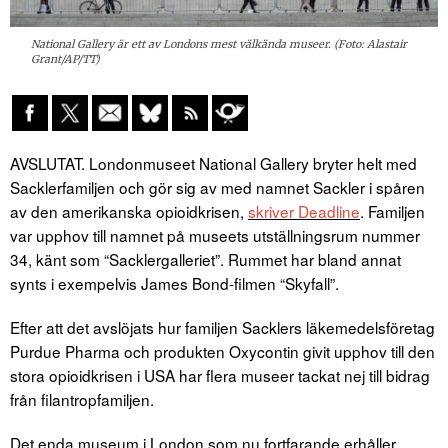
National Gallery är ett av Londons mest välkända museer. (Foto: Alastair
Grant/AP/TT)
AVSLUTAT. Londonmuseet National Gallery bryter helt med
Sacklerfamiljen och gör sig av med namnet Sackler i spåren
av den amerikanska opioidkrisen,
skriver Deadline
. Familjen
var upphov till namnet på museets utställningsrum nummer
34, känt som “Sacklergalleriet”. Rummet har bland annat
synts i exempelvis James Bond-filmen “Skyfall”.
Efter att det avslöjats hur familjen Sacklers läkemedelsföretag
Purdue Pharma och produkten Oxycontin givit upphov till den
stora opioidkrisen i USA har flera museer tackat nej till bidrag
från filantropfamiljen.
Det enda museum i London som nu fortfarande erhåller