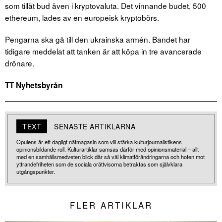
som tillät bud även i kryptovaluta. Det vinnande budet, 500
ethereum, lades av en europeisk kryptobörs.
Pengarna ska gå till den ukrainska armén. Bandet har
tidigare meddelat att tanken är att köpa in tre avancerade
drönare.
TT Nyhetsbyrån
TEXT
SENASTE ARTIKLARNA
Opulens är ett dagligt nätmagasin som vill stärka kulturjournalistikens
opinionsbildande roll. Kulturartiklar samsas därför med opinionsmaterial – allt
med en samhällsmedveten blick där så väl klimatförändringarna och hoten mot
yttrandefriheten som de sociala orättvisorna betraktas som självklara
utgångspunkter.
FLER ARTIKLAR