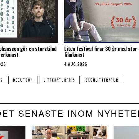
Johansson gör en storstilad
Liten festival firar 30 år med stor
återkomst
filmkonst
026
4 AUG 2026
S
DEBUTBOK
LITTERATURPRIS
SKÖNLITTERATUR
DET SENASTE INOM NYHETE