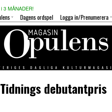
i 3 MÅNADER!
lens
Dagens ordspel
Logga in/Prenumerera
VERIGES DAGLIGA KULTURMAGAS
 Tidnings debutantpris