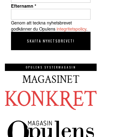
Efternamn
*
Genom att teckna nyhetsbrevet
godkänner du Opulens
integritetspolicy
.
OPULENS SYSTERMAGASIN