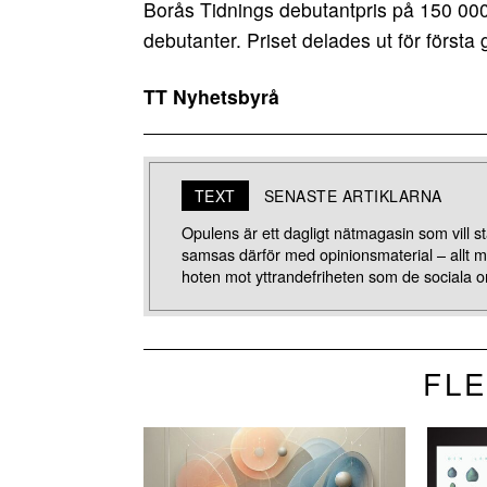
Borås Tidnings debutantpris på 150 000 k
debutanter. Priset delades ut för först
TT Nyhetsbyrå
TEXT
SENASTE ARTIKLARNA
Opulens är ett dagligt nätmagasin som vill stä
samsas därför med opinionsmaterial – allt 
hoten mot yttrandefriheten som de sociala o
FLE