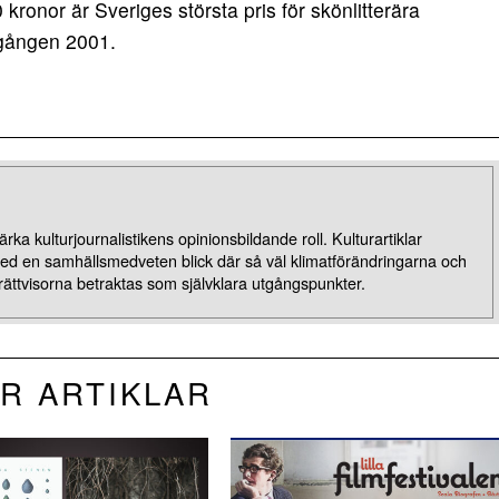
ronor är Sveriges största pris för skönlitterära
a gången 2001.
rka kulturjournalistikens opinionsbildande roll. Kulturartiklar
med en samhällsmedveten blick där så väl klimatförändringarna och
rättvisorna betraktas som självklara utgångspunkter.
R ARTIKLAR