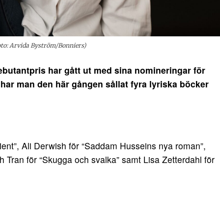
oto: Arvida Byström/Bonniers)
utantpris har gått ut med sina nomineringar för
 har man den här gången sållat fyra lyriska böcker
ient”, Ali Derwish för “Saddam Husseins nya roman”,
 Tran för “Skugga och svalka” samt Lisa Zetterdahl för