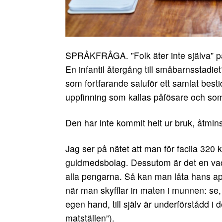
SPRÅKFRÅGA. ”Folk äter inte själva” på
En infantil återgång till småbarnsstadiet? 
som fortfarande saluför ett samlat besti
uppfinning som kallas påfösare och som
Den har inte kommit helt ur bruk, åtmins
Jag ser på nätet att man för facila 320 k
guldmedsbolag. Dessutom är det en va
alla pengarna. Så kan man låta hans apa 
när man skyfflar in maten i munnen: se, 
egen hand, till själv är underförstådd i 
matställen”).