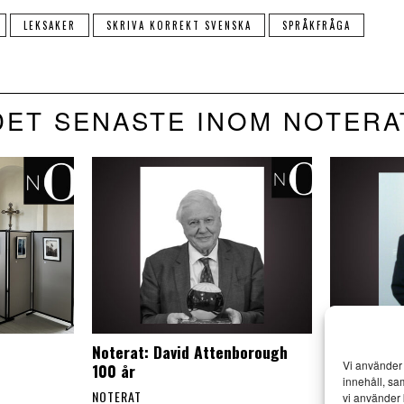
LEKSAKER
SKRIVA KORREKT SVENSKA
SPRÅKFRÅGA
DET SENASTE INOM NOTERA
Noterat: David Attenborough
Noterat: A
Vi använder 
100 år
död
innehåll, sa
NOTERAT
NOTERAT
vi använder 