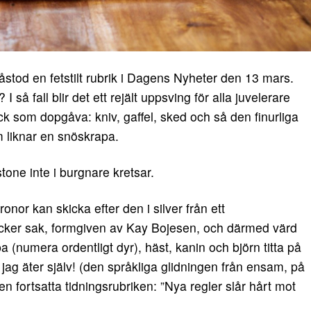
stod en fetstilt rubrik i Dagens Nyheter den 13 mars.
I så fall blir det ett rejält uppsving för alla juvelerare
ck som dopgåva: kniv, gaffel, sked och så den finurliga
 liknar en snöskrapa.
tone inte i burgnare kretsar.
ronor kan skicka efter den i silver från ett
cker sak, formgiven av Kay Bojesen, och därmed värd
(numera ordentligt dyr), häst, kanin och björn titta på
jag äter själv! (den språkliga glidningen från ensam, på
den fortsatta tidningsrubriken: ”Nya regler slår hårt mot