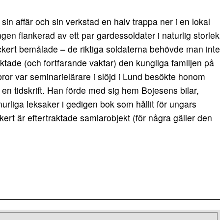
in affär och sin verkstad en halv trappa ner i en lokal
 flankerad av ett par gardessoldater i naturlig storlek
ackert bemålade – de riktiga soldaterna behövde man inte
aktade (och fortfarande vaktar) den kungliga familjen på
bror var seminarielärare i slöjd i Lund besökte honom
i en tidskrift. Han förde med sig hem Bojesens bilar,
urliga leksaker i gedigen bok som hållit för ungars
kert är eftertraktade samlarobjekt (för några gäller den