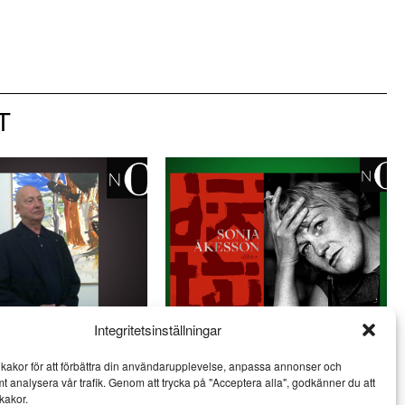
T
Integritetsinställningar
propå Georg Baselitz
Noterat: Sonja Åkesson 100 år
kakor för att förbättra din användarupplevelse, anpassa annonser och
NOTERAT
mt analysera vår trafik. Genom att trycka på "Acceptera alla", godkänner du att
kakor.