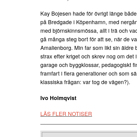
Kay Bojesen hade för övrigt länge både s
på Bredgade i Köpenhamn, med nergången
med björnskinnsmössa, allt i trä och v
gå många steg bort för att se, när de v
Amalienborg. Min far som likt sin äldre 
strax efter kriget och skrev nog om det 
garage och byggklossar, pedagogiskt fin
framfart i flera generationer och som sä
klassiska frågan: var tog de vägen?).
Ivo Holmqvist
LÄS FLER NOTISER