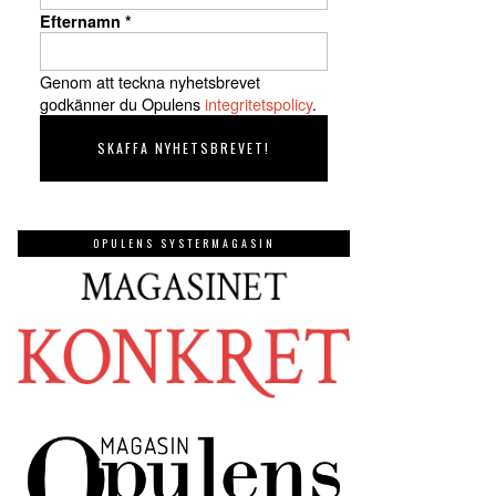
Efternamn
*
Genom att teckna nyhetsbrevet
godkänner du Opulens
integritetspolicy
.
OPULENS SYSTERMAGASIN