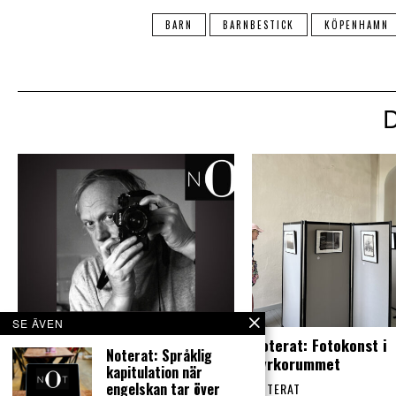
BARN
BARNBESTICK
KÖPENHAMN
SE ÄVEN
Noterat: Filmhistoria av sällan
Noterat: Fotokonst i
Noterat: Språklig
skådat slag
kyrkorummet
kapitulation när
engelskan tar över
NOTERAT
NOTERAT