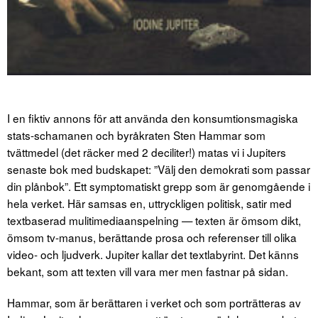
I en fiktiv annons för att använda den konsumtionsmagiska
stats-schamanen och byråkraten Sten Hammar som
tvättmedel (det räcker med 2 deciliter!) matas vi i Jupiters
senaste bok med budskapet: ”Välj den demokrati som passar
din plånbok”. Ett symptomatiskt grepp som är genomgående i
hela verket. Här samsas en, uttryckligen politisk, satir med
textbaserad mulitimediaanspelning — texten är ömsom dikt,
ömsom tv-manus, berättande prosa och referenser till olika
video- och ljudverk. Jupiter kallar det textlabyrint. Det känns
bekant, som att texten vill vara mer men fastnar på sidan.
Hammar, som är berättaren i verket och som porträtteras av