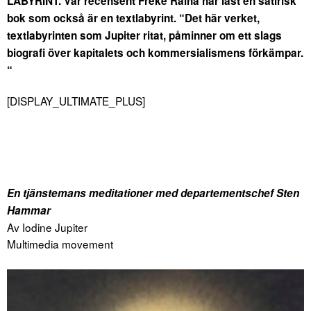
LABYRINT. Vår recensent Freke Räihä har läst en satirisk
bok som också är en textlabyrint. “Det här verket,
textlabyrinten som Jupiter ritat, påminner om ett slags
biografi över kapitalets och kommersialismens förkämpar.
“
[DISPLAY_ULTIMATE_PLUS]
En tjänstemans meditationer med departementschef Sten
Hammar
Av Iodine Jupiter
Multimedia movement