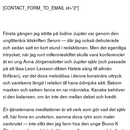
[CONTACT_FORM_TO_EMAIL id=”2″]
Första gången jag stötte på Iodine Jupiter var genom den
unglitterära tidskriften
— där jag också debuterade
Serum
och sedan satt en kort stund i redaktionen. Men det egentliga
intrycket, när jag runt millennieskiftet skulle vara konferencier
åt en ung Anna Jörgensdotter och Jupiter själv (och passade
på att läsa Leon Larsson-dikten
till allmän
Hatets sång
förfäran), var det dova melodiösa i denne konstnärs uttryck
och varelsens längd i relation till hans ödmjuka sätt. Bakom
masken och satiren fanns en rar människa. Kanske behöver
vi den balansen, om än inte den mellan debet och kredit.
är ett verk som gör vad det själv
En tjänstemans meditationer
vill, här finns en underton, samma dova rytm som maler
oavbrutet — inte olikt den jag fann hos den unge Bruno K