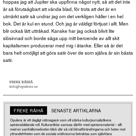
hoppas jag att Jupiter ska uppfinna något nytt, så att det inte
är så förutsägbart att vända blad, för trots att det är en
utmärkt satir så undrar jag om det verkligen håller i en hel
bok. Det är kul en stund. Och jag är väldigt förtjust i allt. Men
blir också lätt uttråkad. Kanske har jag också blivit lite
slösinnad och borde säga upp mitt beroende av allt skit
kapitalismen producerar med mig i åtanke. Eller så är det
bara helt omöjligt att göra satir över de som själva är sin bästa
satir.
FREKE RÄIHÄ
info@opulens.se
FREKE RÄIHÄ
SENASTE ARTIKLARNA
Opulens är ett dagligt nätmagasin som vill stärka kulturjournalistikens
opinionsbildande roll. Kulturartiklar samsas därför med opinionsmaterial – allt
med en samhällsmedveten blick där så väl klimatförändringarna och hoten mot
yttrandefriheten som de sociala orättvisorna betraktas som självklara