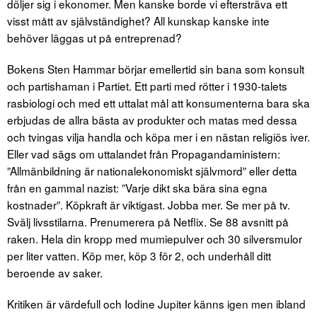
döljer sig i ekonomer. Men kanske borde vi eftersträva ett
visst mått av självständighet? All kunskap kanske inte
behöver läggas ut på entreprenad?
Bokens Sten Hammar börjar emellertid sin bana som konsult
och partishaman i Partiet. Ett parti med rötter i 1930-talets
rasbiologi och med ett uttalat mål att konsumenterna bara ska
erbjudas de allra bästa av produkter och matas med dessa
och tvingas vilja handla och köpa mer i en nästan religiös iver.
Eller vad sägs om uttalandet från Propagandaministern:
”Allmänbildning är nationalekonomiskt självmord” eller detta
från en gammal nazist: ”Varje dikt ska bära sina egna
kostnader”. Köpkraft är viktigast. Jobba mer. Se mer på tv.
Svälj livsstilarna. Prenumerera på Netflix. Se 88 avsnitt på
raken. Hela din kropp med mumiepulver och 30 silversmulor
per liter vatten. Köp mer, köp 3 för 2, och underhåll ditt
beroende av saker.
Kritiken är värdefull och Iodine Jupiter känns igen men ibland