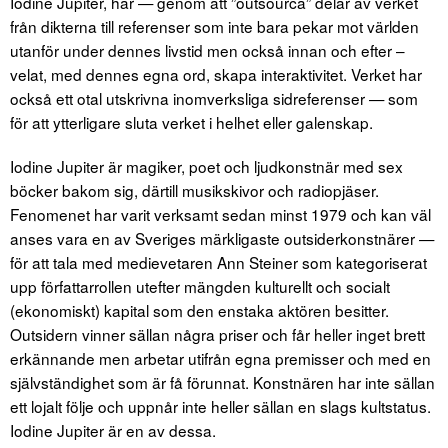
Iodine Jupiter, har — genom att ”outsourca” delar av verket
från dikterna till referenser som inte bara pekar mot världen
utanför under dennes livstid men också innan och efter –
velat, med dennes egna ord, skapa interaktivitet. Verket har
också ett otal utskrivna inomverksliga sidreferenser — som
för att ytterligare sluta verket i helhet eller galenskap.
Iodine Jupiter är magiker, poet och ljudkonstnär med sex
böcker bakom sig, därtill musikskivor och radiopjäser.
Fenomenet har varit verksamt sedan minst 1979 och kan väl
anses vara en av Sveriges märkligaste outsiderkonstnärer —
för att tala med medievetaren Ann Steiner som kategoriserat
upp författarrollen utefter mängden kulturellt och socialt
(ekonomiskt) kapital som den enstaka aktören besitter.
Outsidern vinner sällan några priser och får heller inget brett
erkännande men arbetar utifrån egna premisser och med en
självständighet som är få förunnat. Konstnären har inte sällan
ett lojalt följe och uppnår inte heller sällan en slags kultstatus.
Iodine Jupiter är en av dessa.