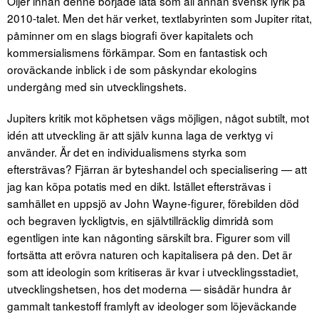
Öijer innan denne började låta som all annan svensk lyrik på
2010-talet. Men det här verket, textlabyrinten som Jupiter ritat,
påminner om en slags biografi över kapitalets och
kommersialismens förkämpar. Som en fantastisk och
oroväckande inblick i de som påskyndar ekologins
undergång med sin utvecklingshets.
Jupiters kritik mot köphetsen vägs möjligen, något subtilt, mot
idén att utveckling är att själv kunna laga de verktyg vi
använder. Är det en individualismens styrka som
eftersträvas? Fjärran är byteshandel och specialisering — att
jag kan köpa potatis med en dikt. Istället eftersträvas i
samhället en uppsjö av John Wayne-figurer, förebilden död
och begraven lyckligtvis, en självtillräcklig dimridå som
egentligen inte kan någonting särskilt bra. Figurer som vill
fortsätta att erövra naturen och kapitalisera på den. Det är
som att ideologin som kritiseras är kvar i utvecklingsstadiet,
utvecklingshetsen, hos det moderna — sisådär hundra år
gammalt tankestoff framlyft av ideologer som löjeväckande