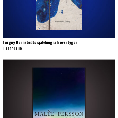
Torgny Karnstedts självbiografi övertygar
LITTERATUR