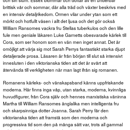
och sin slum. Essex blommar och doftar av en underbar
brittisk vår och sommar, där alla träd och växter beskrivs med
en intensiv detaljrikedom. Ormen vilar under ytan som ett
mörkt och hotfullt väsen i allt det ljusa och det gör också
William Ransomes vackra fru Stellas tuberkulos och den lille
fule men geniale läkaren Luke Garnetts obesvarade kärlek till
Cora, som ser honom som en vän men inget annat. Det är
omöjligt att värja sig mot Sarah Perrys fantastiskt starka djupt
detaljerade prosa. Läsaren är från början till slut så intensivt
innesluten i den viktorianska tiden att det är svårt att
återvända till verkligheten när man lagt ifrån sig romanen.
Romanens kärleks- och vänskapsband känns uppfriskande
moderna. Här finns inga våp, utan starka, moderna, kvinnliga
huvudfigurer, från Cora själv och hennes marxistiska väninna
Martha till William Ransomes änglalika men intelligenta fru
och skarpsinniga dotter Joanna. Sarah Perry får den
viktorianska tiden att framstå som den moderna och
progressiva tid som den på många sätt var, trots all gammal