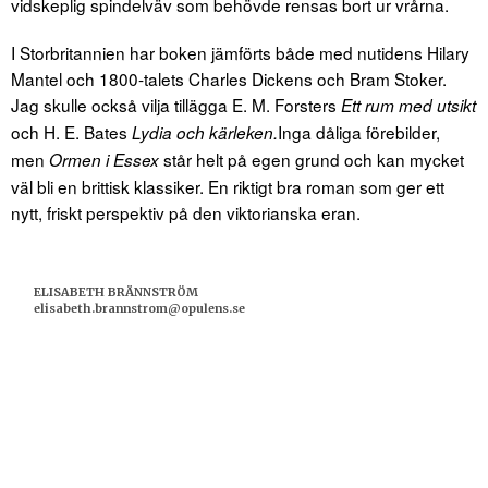
vidskeplig spindelväv som behövde rensas bort ur vrårna.
I Storbritannien har boken jämförts både med nutidens Hilary
Mantel och 1800-talets Charles Dickens och Bram Stoker.
Jag skulle också vilja tillägga E. M. Forsters
Ett rum med utsikt
och H. E. Bates
Inga dåliga förebilder,
Lydia och kärleken.
men
står helt på egen grund och kan mycket
Ormen i Essex
väl bli en brittisk klassiker. En riktigt bra roman som ger ett
nytt, friskt perspektiv på den viktorianska eran.
ELISABETH BRÄNNSTRÖM
elisabeth.brannstrom@opulens.se