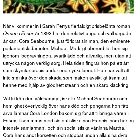
När vi kommer in i Sarah Perrys flerfaldigt prisbelönta roman
år 1893 har den relativt unga och välbärgade
Ormen i Essex
änkan, Cora Seabourne, just förlorat sin man, den eminente
parlamentsledamoten Michael. Märkligt oberörd tar hon sig
igenom begravningen, svartklädd och allvarlig, men utan att
uttrycka någon verklig sorg. Hela tiden fingrar hon på ett ärr
som skymtar precis under ena nyckelbenet. Hon har valt att
inte sminka över den skada som maken avsiktligt åsamkat
henne med hjälp av glödhett stearin och en skarp klackring.
Väl fri från den våldsamme, iskalle Michael Seabourne och i
hemlighet överlycklig över hans död och pengarna hon fått
ärva lämnar Cora London bakom sig för att tillbringa våren i
Essex tillsammans med sin autistiske son Francis, som har en
intensiv samlarmani, och sin socialistiska väninna Martha.
Cora har slängt korsetten och stoppat undan alla sina dyra