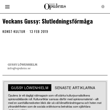
Veckans Gussy: Slutledningsförmåga
KONST
·
KULTUR
13 FEB 2019
GUSSY LÖWENHIELM
info@opulens.se
GUSSY LÖWENHIELM
SENASTE ARTIKLARNA
Opulens är ett dagligt nätmagasin som vill stärka kulturjournalistikens
opinionsbildande roll. Kulturartiklar samsas därför med opinionsmaterial – allt
med en samhällsmedveten blick där så väl klimatförändringarna och hoten mot
yttrandefriheten som de sociala orättvisorna betraktas som självklara