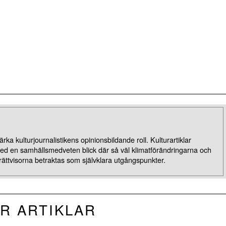
rka kulturjournalistikens opinionsbildande roll. Kulturartiklar
med en samhällsmedveten blick där så väl klimatförändringarna och
rättvisorna betraktas som självklara utgångspunkter.
R ARTIKLAR