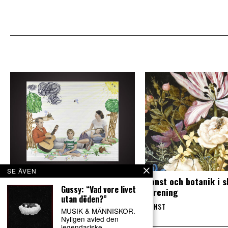
SE ÄVEN
Mångfasetterad utställning om
Konst och botanik i 
Gussy: “Vad vore livet
fenomenet familj
förening
utan döden?”
KONST
KONST
MUSIK & MÄNNISKOR.
Nyligen avled den
legendariske