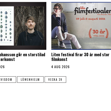
Johansson gör en storstilad
Liten festival firar 30 år med stor
återkomst
filmkonst
026
4 AUG 2026
SVISDOM
LÖWENHIELM
VECKA 39