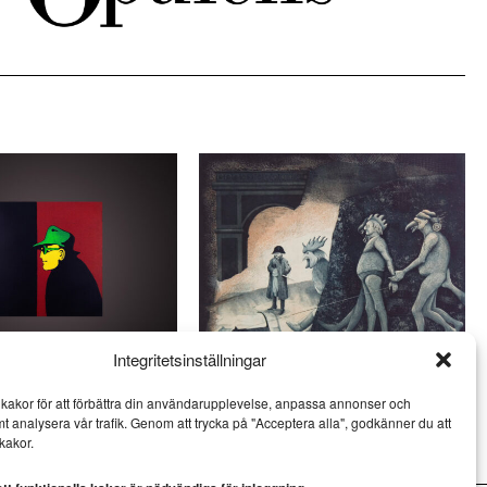
Integritetsinställningar
och Jan Håfström på
Ulf Eklund kombinerar kärvhet
kakor för att förbättra din användarupplevelse, anpassa annonser och
öv
med värme
mt analysera vår trafik. Genom att trycka på "Acceptera alla", godkänner du att
KONST
kakor.