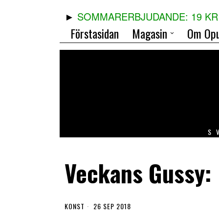
SOMMARERBJUDANDE: 19 KR 
Förstasidan
Magasin
Om Opu
S
Veckans Gussy:
KONST
26 SEP 2018