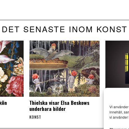
DET SENASTE INOM KONST
skön
Thielska visar Elsa Beskows
Mr Walker 
Vi använder 
underbara bilder
besök i Esl
innehåll, sa
KONST
KONST
vi använder 