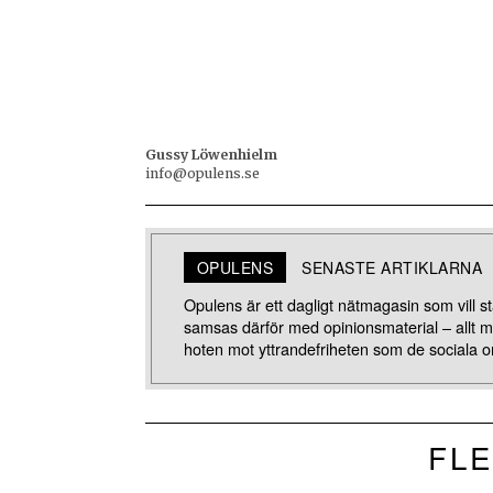
Gussy Löwenhielm
info@opulens.se
OPULENS
SENASTE ARTIKLARNA
Opulens är ett dagligt nätmagasin som vill stä
samsas därför med opinionsmaterial – allt 
hoten mot yttrandefriheten som de sociala o
FLE