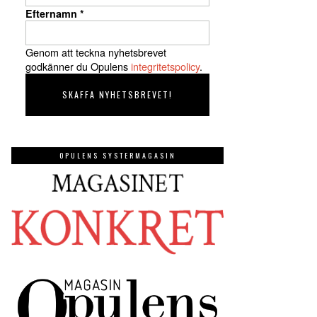
Efternamn
*
Genom att teckna nyhetsbrevet
godkänner du Opulens
integritetspolicy
.
OPULENS SYSTERMAGASIN