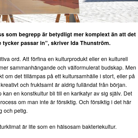
 som begrepp är betydligt mer komplext än att det
e tycker passar in”, skriver Ida Thunström.
itiva ord. Att förfina en kulturprodukt eller en kulturell
 ett mer sammanhängande och välformulerat budskap. Men
kt om det tillämpas på ett kultursamhälle i stort, eller på
kreativt och fruktsamt är aldrig fulländat från början.
kan en konstkultur bli till en karikatyr av sig själv. Det
gsprocess om man inte är försiktig. Och försiktig i det här
g och petig.
turklimat är lite som en hälsosam bakteriekultur.