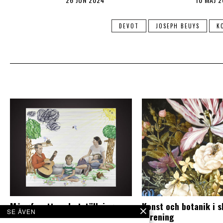
DEVOT
JOSEPH BEUYS
K
Mångfasetterad utställning om
Konst och botanik i 
SE ÄVEN
fenomenet familj
förening