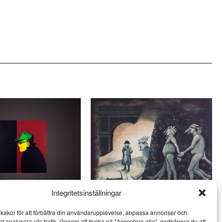
Integritetsinställningar
och Jan Håfström på
Ulf Eklund kombinerar kärvhet
kakor för att förbättra din användarupplevelse, anpassa annonser och
öv
med värme
mt analysera vår trafik. Genom att trycka på "Acceptera alla", godkänner du att