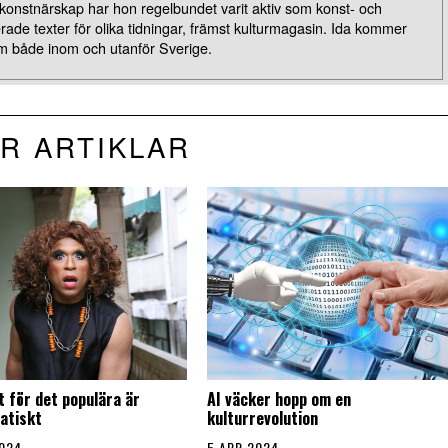
 konstnärskap har hon regelbundet varit aktiv som konst- och
erade texter för olika tidningar, främst kulturmagasin. Ida kommer
m både inom och utanför Sverige.
R ARTIKLAR
t för det populära är
AI väcker hopp om en
atiskt
kulturrevolution
2024
5 APR 2024