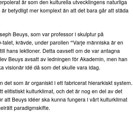
polerat är som den kulturella utvecklingens naturliga
r betydligt mer komplext än att det bara går att städa
oseph Beuys, som var professor i skulptur på
talet, krävde, under parollen
“
Varje människa är en
 till hans lektioner. Detta oavsett om de var antagna
ut blev Beuys avsatt av ledningen för Akademin, men han
ika visionär idé då som det skulle vara idag.
n det som är organiskt i ett fabricerat hierarkiskt system.
tt elitistiskt kulturklimat, och det är nog en del av det
ör att Beuys idéer ska kunna fungera i vårt kulturklimat
gelrätt paradigmskifte.