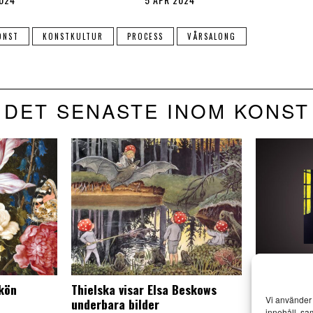
ONST
KONSTKULTUR
PROCESS
VÅRSALONG
DET SENASTE INOM KONST
skön
Thielska visar Elsa Beskows
Mr Walker 
Vi använder 
underbara bilder
besök i Esl
innehåll, sa