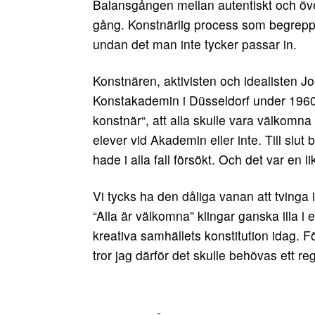
Balansgången mellan autentiskt och över
gång. Konstnärlig process som begrepp ä
undan det man inte tycker passar in.
Konstnären, aktivisten och idealisten J
Konstakademin i Düsseldorf under 1960-
konstnär“, att alla skulle vara välkomna
elever vid Akademin eller inte. Till sl
hade i alla fall försökt. Och det var en l
Vi tycks ha den dåliga vanan att tvinga i
“Alla är välkomna” klingar ganska illa i e
kreativa samhällets konstitution idag. F
tror jag därför det skulle behövas ett re