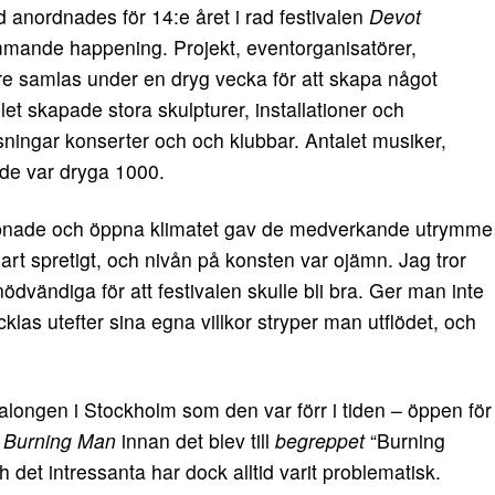
d anordnades för 14:e året i rad festivalen
Devot
kommande happening. Projekt, eventorganisatörer,
re samlas under en dryg vecka för att skapa något
llet skapade stora skulpturer,
installationer och
visningar konserter och och klubbar. Antalet musiker,
de var dryga 1000.
ppnade och öppna klimatet gav de medverkande utrymme
å klart spretigt, och nivån på konsten var ojämn. Jag tror
 nödvändiga för att festivalen skulle bli bra. Ger man inte
klas utefter sina egna villkor stryper man utflödet, och
longen i Stockholm som den var förr i tiden – öppen för
.
Burning Man
innan det blev till
begreppet
“Burning
det intressanta har dock alltid varit problematisk.