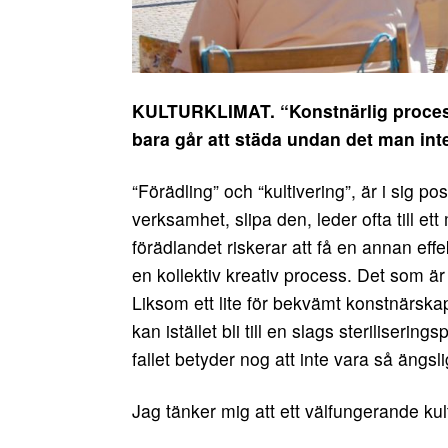
KULTURKLIMAT. “Konstnärlig process
bara går att städa undan det man int
“Förädling” och “kultivering”, är i sig pos
verksamhet, slipa den, leder ofta till
förädlandet riskerar att få en annan effe
en kollektiv kreativ process. Det som är 
Liksom ett lite för bekvämt konstnärskap 
kan istället bli till en slags steriliserin
fallet betyder nog att inte vara så ängsli
Jag tänker mig att ett välfungerande kul