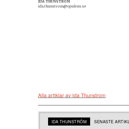
IDA THUNSTRÖM
ida.thunstrom@opulens.se
Alla artiklar av Ida Thunstrom
IDA THUNSTRÖM
SENASTE ARTIK