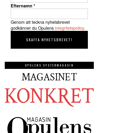
Efternamn
*
Genom att teckna nyhetsbrevet
godkänner du Opulens
integritetspolicy
.
OPULENS SYSTERMAGASIN