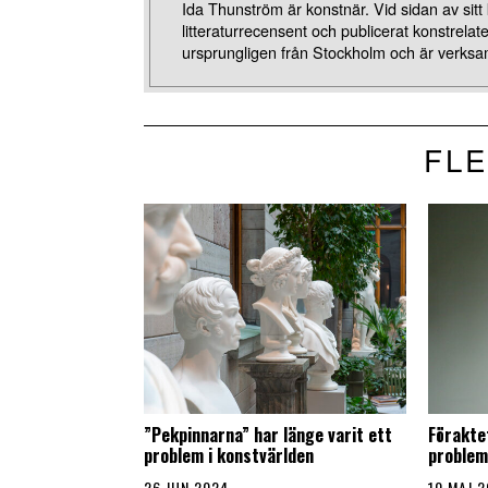
Ida Thunström är konstnär. Vid sidan av sitt
litteraturrecensent och publicerat konstrelat
ursprungligen från Stockholm och är verksa
FLE
”Pekpinnarna” har länge varit ett
Förakte
problem i konstvärlden
problem
26 JUN 2024
10 MAJ 