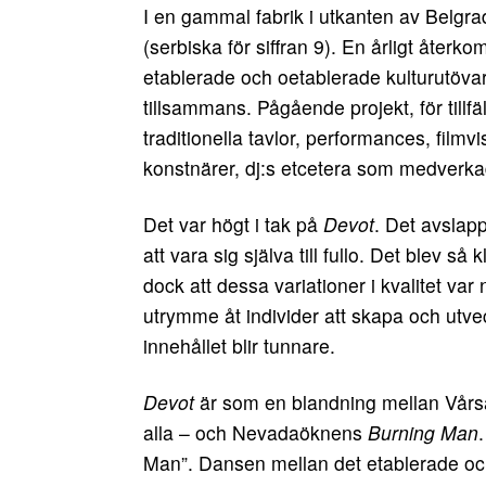
I en gammal fabrik i utkanten av Belgra
(serbiska för siffran 9). En årligt åter
etablerade och oetablerade kulturutöva
tillsammans. Pågående projekt, för tillfä
traditionella tavlor, performances, film
konstnärer, dj:s etcetera som medverka
Det var högt i tak på
Devot
. Det avsla
att vara sig själva till fullo. Det blev s
dock att dessa variationer i kvalitet var
utrymme åt individer att skapa och utvec
innehållet blir tunnare.
Devot
är som en blandning mellan Vårsa
alla – och Nevadaöknens
Burning Man
Man”. Dansen mellan det etablerade och 