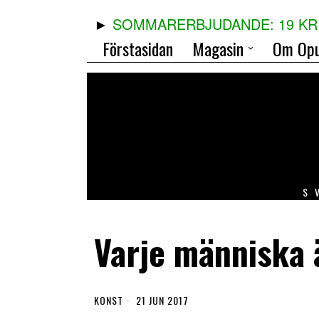
SOMMARERBJUDANDE: 19 KR 
Förstasidan
Magasin
Om Opu
S
Varje människa 
KONST
21 JUN 2017