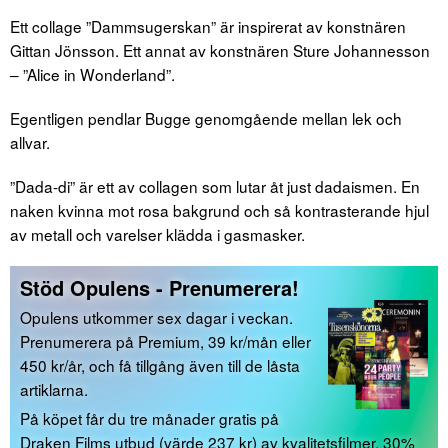
Ett collage ”Dammsugerskan” är inspirerat av konstnären
Gittan Jönsson. Ett annat av konstnären Sture Johannesson
– ”Alice in Wonderland”.
Egentligen pendlar Bugge genomgående mellan lek och
allvar.
”Dada-di” är ett av collagen som lutar åt just dadaismen. En
naken kvinna mot rosa bakgrund och så kontrasterande hjul
av metall och varelser klädda i gasmasker.
Stöd Opulens - Prenumerera!
Opulens utkommer sex dagar i veckan.
Prenumerera på Premium, 39 kr/mån eller
450 kr/år, och få tillgång även till de låsta
artiklarna.
På köpet får du tre månader gratis på
Draken Films utbud (värde 237 kr) av kvalitetsfilmer, 30%