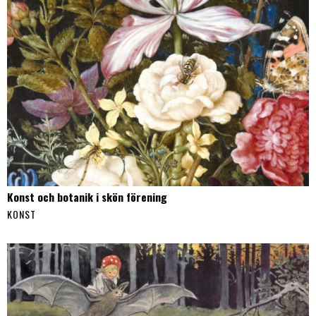
Konst och botanik i skön förening
KONST