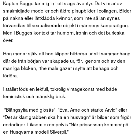
Kapten Bugge tar mig in i ett slags äventyr. Det vimlar av
smalmidjade modeller och äldre pinupbilder i collagen. Bilder
på nakna eller lättklädda kvinnor, som inte sällan synes
förvandlas till sexualiserade objekt i männens kameraögon.
Men i Bugges kontext tar humorn, ironin och det burleska
över.
Hon menar själv att hon klipper bilderna ur sitt sammanhang
där de från början var skapade ur, för, genom och av den
manliga blicken, ”the male gaze” i syfte att behaga och
förföra.
I stället föds en lekfull, tokrolig vintagekonst med både
feministisk och mänsklig blick.
”Blängsylta med glosås”, ”Eva, Arne och starke Arvid” eller
”Det är klart grabben ska ha en husvagn” är bilder som frigör
endorfiner. Liksom exempelvis ”När prinsessan kommer på
en Husqvarna modell Silverpil.”