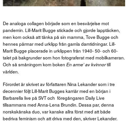
De analoga collagen började som en besvärjelse mot
pandemin. Lill-Marit Bugge stickade och gjorde lapptäcken,
men kom också att tänka på sin mamma, Tove Bugge och
hennes pärmar med urklipp från gamla damtidningar. Lill-
Marit Bugge placerade in urklippen från 1940- 50- och 60-
talet på bakgrunder som hon fotograferat med mobilkameran.
Och så småningom kom boken
till
En arme’ av kvinnor
världen.
Förordet är skrivet av författaren Nina Lekander som i tre
decennier följt Lill-Marit Bugges karriär med en början i
Barbarella live på SVT och föregångaren Daily Live
tillsammans med Anna-Lena Brundin. Dessa par, denna
norskskånska duo, var kanske allra först med att både
bedriva feminism och att driva med den, skriver Lekander.