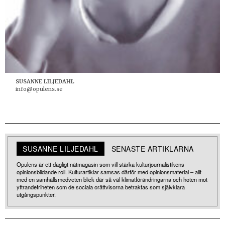
SUSANNE LILJEDAHL
info@opulens.se
SUSANNE LILJEDAHL
SENASTE ARTIKLARNA
Opulens är ett dagligt nätmagasin som vill stärka kulturjournalistikens
opinionsbildande roll. Kulturartiklar samsas därför med opinionsmaterial – allt
med en samhällsmedveten blick där så väl klimatförändringarna och hoten mot
yttrandefriheten som de sociala orättvisorna betraktas som självklara
utgångspunkter.