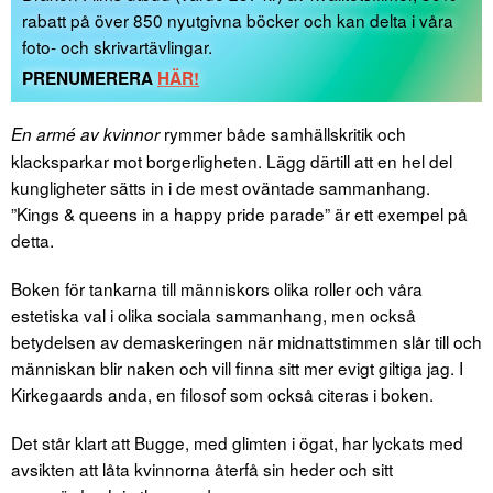
rabatt på över 850 nyutgivna böcker och kan delta i våra
foto- och skrivartävlingar.
PRENUMERERA
HÄR!
rymmer både samhällskritik och
En armé av kvinnor
klacksparkar mot borgerligheten. Lägg därtill att en hel del
kungligheter sätts in i de mest oväntade sammanhang.
”Kings & queens in a happy pride parade” är ett exempel på
detta.
Boken för tankarna till människors olika roller och våra
estetiska val i olika sociala sammanhang, men också
betydelsen av demaskeringen när midnattstimmen slår till och
människan blir naken och vill finna sitt mer evigt giltiga jag. I
Kirkegaards anda, en filosof som också citeras i boken.
Det står klart att Bugge, med glimten i ögat, har lyckats med
avsikten att låta kvinnorna återfå sin heder och sitt