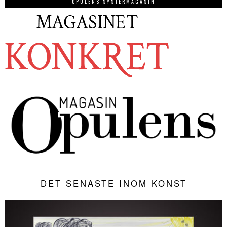
OPULENS SYSTERMAGASIN
DET SENASTE INOM KONST