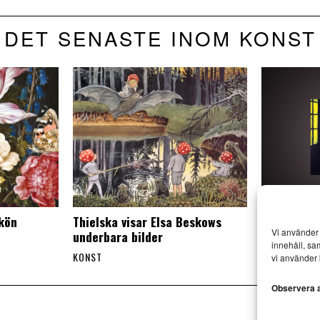
DET SENASTE INOM KONST
skön
Thielska visar Elsa Beskows
Mr Walker 
Vi använder 
underbara bilder
besök i Esl
innehåll, sa
KONST
KONST
vi använder 
Observera at