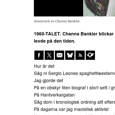
Konstverk av Channa Bankier.
1960-TALET. Channa Bankier blickar ti
levde på den tiden.
Hur är det
Såg ni Sergio Leones spaghettiwestern
Jag gjorde det
På en obskyr liten biograf i stort sett i
På Hantverkargatan
Såg dom i kronologisk ordning allt eft
På dagarna var jag maoistisk aktivist