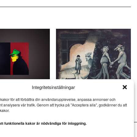
Integritetsinställningar
och Jan Håfström på
Ulf Eklund kombinerar kärvhet
kakor för att förbättra din användarupplevelse, anpassa annonser och
öv
med värme
mt analysera vår trafik. Genom att trycka på "Acceptera alla", godkänner du att
KONST
kakor.
t funktionella kakor är nödvändiga för inloggning.