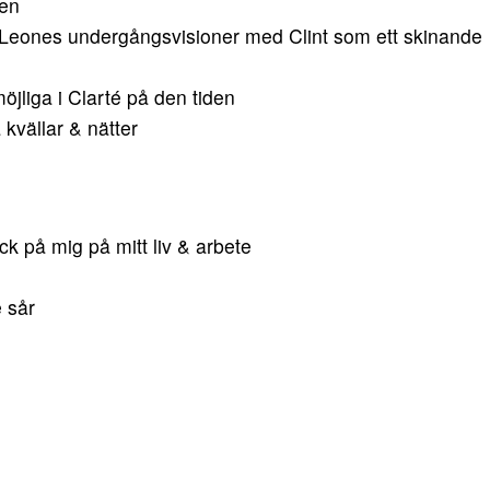
ten
io Leones undergångsvisioner med Clint som ett skinande
öjliga i Clarté på den tiden
 kvällar & nätter
yck på mig på mitt liv & arbete
 sår