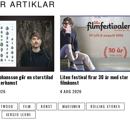
R ARTIKLAR
Johansson gör en storstilad
Liten festival firar 30 år med stor
återkomst
filmkonst
026
4 AUG 2026
ASTWOOD
FILM
KONST
MAOISMEN
ROLLING STONES
SERGIO LEONE