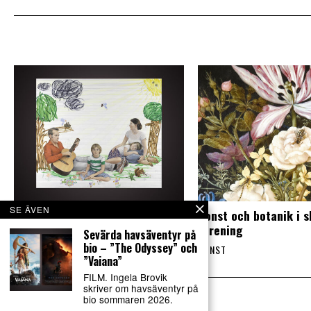
SE ÄVEN
Mångfasetterad utställning om
Konst och botanik i 
fenomenet familj
förening
Sevärda havsäventyr på
bio – ”The Odyssey” och
KONST
KONST
”Vaiana”
FILM. Ingela Brovik
skriver om havsäventyr på
bio sommaren 2026.