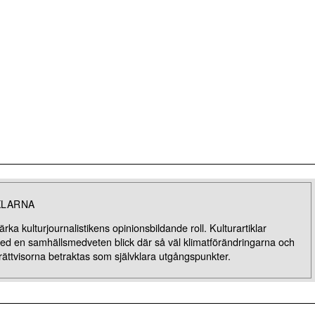
KLARNA
rka kulturjournalistikens opinionsbildande roll. Kulturartiklar
med en samhällsmedveten blick där så väl klimatförändringarna och
rättvisorna betraktas som självklara utgångspunkter.