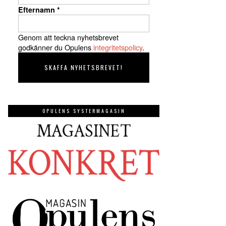
Efternamn
*
Genom att teckna nyhetsbrevet
godkänner du Opulens
integritetspolicy
.
OPULENS SYSTERMAGASIN