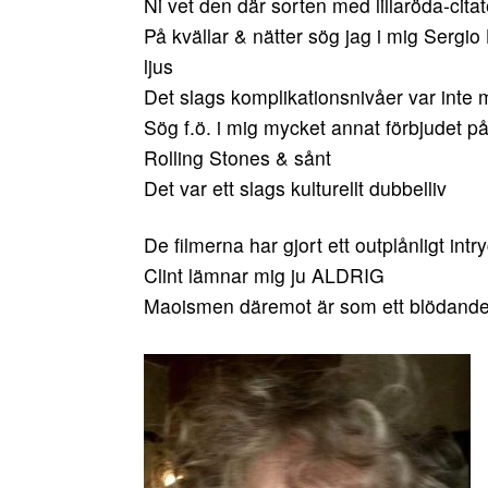
Ni vet den där sorten med lillaröda-cita
På kvällar & nätter sög jag i mig Serg
ljus
Det slags komplikationsnivåer var inte m
Sög f.ö. i mig mycket annat förbjudet på
Rolling Stones & sånt
Det var ett slags kulturellt dubbelliv
De filmerna har gjort ett outplånligt intr
Clint lämnar mig ju ALDRIG
Maoismen däremot är som ett blödande