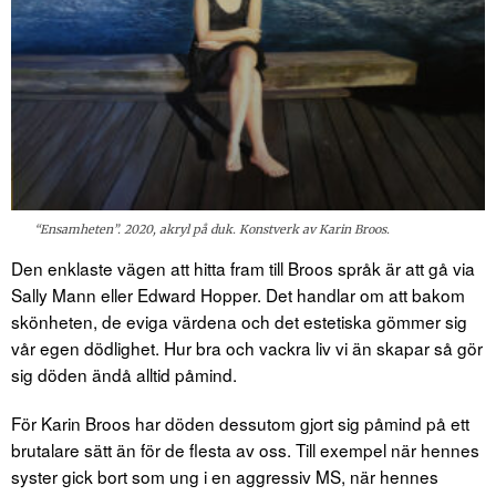
“Ensamheten”. 2020, akryl på duk. Konstverk av Karin Broos.
Den enklaste vägen att hitta fram till Broos språk är att gå via
Sally Mann eller Edward Hopper. Det handlar om att bakom
skönheten, de eviga värdena och det estetiska gömmer sig
vår egen dödlighet. Hur bra och vackra liv vi än skapar så gör
sig döden ändå alltid påmind.
För Karin Broos har döden dessutom gjort sig påmind på ett
brutalare sätt än för de flesta av oss. Till exempel när hennes
syster gick bort som ung i en aggressiv MS, när hennes