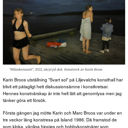
“Månskensnatt”, 2022, akryl på duk. Konstverk av Karin Broos.
Karin Broos utställning ”Svart sol” på Liljevalchs konsthall har
blivit ett påtagligt hett diskussionsämne i konstkretsar.
Hennes konstnärskap är inte helt lätt att genomlysa men jag
tänker göra ett försök.
Första gången jag mötte Karin och Marc Broos var under en
tre veckor lång konstresa på Island 1986. Då framstod de
som kloka, vänliga hippies och hobbykonstnärer som