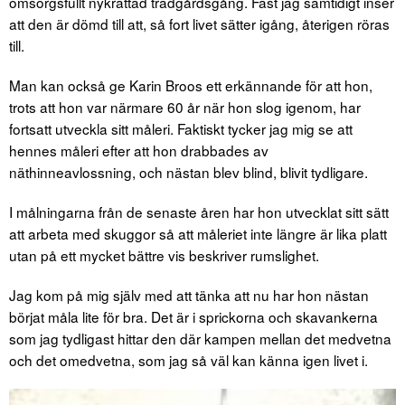
omsorgsfullt nykrattad trädgårdsgång. Fast jag samtidigt inser
att den är dömd till att, så fort livet sätter igång, återigen röras
till.
Man kan också ge Karin Broos ett erkännande för att hon,
trots att hon var närmare 60 år när hon slog igenom, har
fortsatt utveckla sitt måleri. Faktiskt tycker jag mig se att
hennes måleri efter att hon drabbades av
näthinneavlossning, och nästan blev blind, blivit tydligare.
I målningarna från de senaste åren har hon utvecklat sitt sätt
att arbeta med skuggor så att måleriet inte längre är lika platt
utan på ett mycket bättre vis beskriver rumslighet.
Jag kom på mig själv med att tänka att nu har hon nästan
börjat måla lite för bra. Det är i sprickorna och skavankerna
som jag tydligast hittar den där kampen mellan det medvetna
och det omedvetna, som jag så väl kan känna igen livet i.