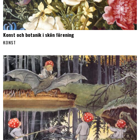
Konst och botanik i skön förening
KONST