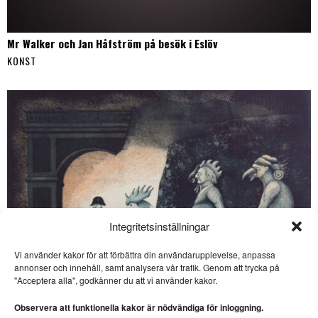
Mr Walker och Jan Håfström på besök i Eslöv
KONST
Integritetsinställningar
Vi använder kakor för att förbättra din användarupplevelse, anpassa
SE ÄVEN
annonser och innehåll, samt analysera vår trafik. Genom att trycka på
"Acceptera alla", godkänner du att vi använder kakor.
Noterat: Fotokonst i
kyrkorummet
Observera att funktionella kakor är nödvändiga för inloggning.
FOTOKONST. Bo
Bjelvehammar har besökt