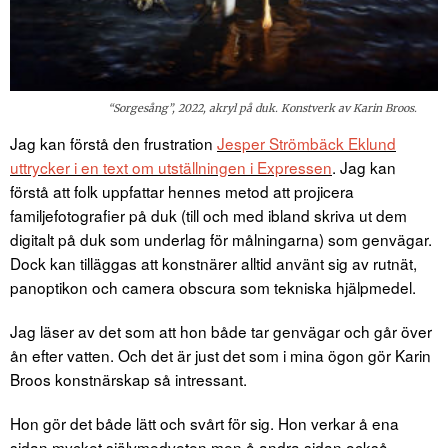
“Sorgesång”, 2022, akryl på duk. Konstverk av Karin Broos.
Jag kan förstå den frustration
Jesper Strömbäck Eklund
uttrycker i en text om utställningen i Expressen
. Jag kan
förstå att folk uppfattar hennes metod att projicera
familjefotografier på duk (till och med ibland skriva ut dem
digitalt på duk som underlag för målningarna) som genvägar.
Dock kan tilläggas att konstnärer alltid använt sig av rutnät,
panoptikon och camera obscura som tekniska hjälpmedel.
Jag läser av det som att hon både tar genvägar och går över
ån efter vatten. Och det är just det som i mina ögon gör Karin
Broos konstnärskap så intressant.
Hon gör det både lätt och svårt för sig. Hon verkar å ena
sidan mycket självmedveten men å andra sidan också