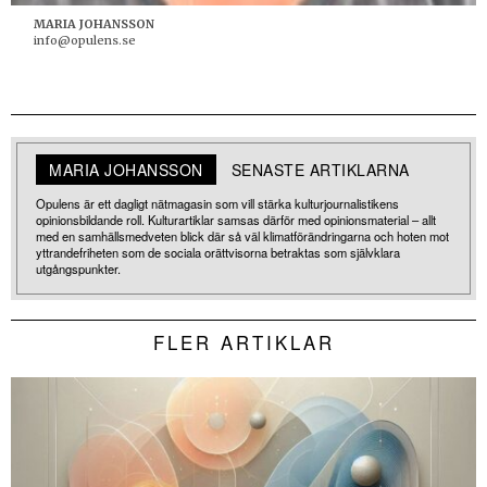
MARIA JOHANSSON
info@opulens.se
MARIA JOHANSSON
SENASTE ARTIKLARNA
Opulens är ett dagligt nätmagasin som vill stärka kulturjournalistikens
opinionsbildande roll. Kulturartiklar samsas därför med opinionsmaterial – allt
med en samhällsmedveten blick där så väl klimatförändringarna och hoten mot
yttrandefriheten som de sociala orättvisorna betraktas som självklara
utgångspunkter.
FLER ARTIKLAR