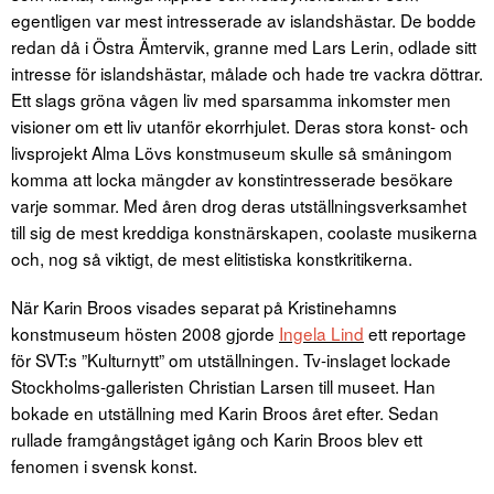
egentligen var mest intresserade av islandshästar. De bodde
redan då i Östra Ämtervik, granne med Lars Lerin, odlade sitt
intresse för islandshästar, målade och hade tre vackra döttrar.
Ett slags gröna vågen liv med sparsamma inkomster men
visioner om ett liv utanför ekorrhjulet. Deras stora konst- och
livsprojekt Alma Lövs konstmuseum skulle så småningom
komma att locka mängder av konstintresserade besökare
varje sommar. Med åren drog deras utställningsverksamhet
till sig de mest kreddiga konstnärskapen, coolaste musikerna
och, nog så viktigt, de mest elitistiska konstkritikerna.
När Karin Broos visades separat på Kristinehamns
konstmuseum hösten 2008 gjorde
Ingela Lind
ett reportage
för SVT:s ”Kulturnytt” om utställningen. Tv-inslaget lockade
Stockholms-galleristen Christian Larsen till museet. Han
bokade en utställning med Karin Broos året efter. Sedan
rullade framgångståget igång och Karin Broos blev ett
fenomen i svensk konst.