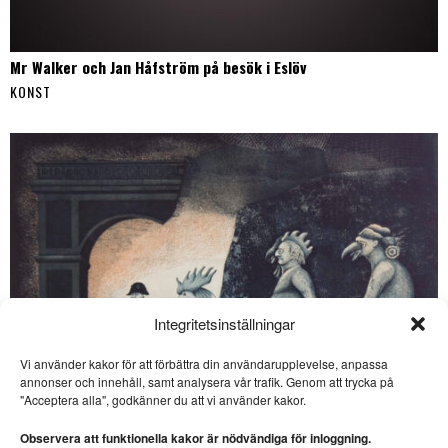
Mr Walker och Jan Håfström på besök i Eslöv
KONST
Integritetsinställningar
Vi använder kakor för att förbättra din användarupplevelse, anpassa
annonser och innehåll, samt analysera vår trafik. Genom att trycka på
SE ÄVEN
"Acceptera alla", godkänner du att vi använder kakor.
Tydlig queertrend i vårens
svenska filmer
Observera att funktionella kakor är nödvändiga för inloggning.