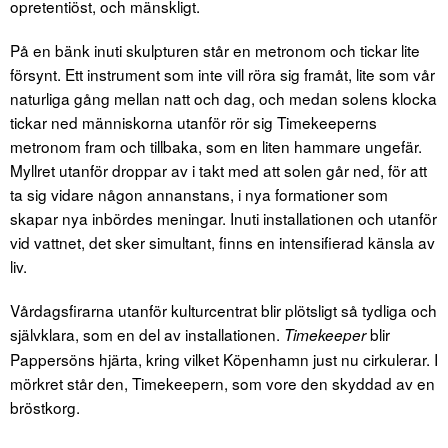
opretentiöst, och mänskligt.
På en bänk inuti skulpturen står en metronom och tickar lite
försynt. Ett instrument som inte vill röra sig framåt, lite som vår
naturliga gång mellan natt och dag, och medan solens klocka
tickar ned människorna utanför rör sig Timekeeperns
metronom fram och tillbaka, som en liten hammare ungefär.
Myllret utanför droppar av i takt med att solen går ned, för att
ta sig vidare någon annanstans, i nya formationer som
skapar nya inbördes meningar. Inuti installationen och utanför
vid vattnet, det sker simultant, finns en intensifierad känsla av
liv.
Vårdagsfirarna utanför kulturcentrat blir plötsligt så tydliga och
självklara, som en del av installationen.
blir
Timekeeper
Pappersöns hjärta, kring vilket Köpenhamn just nu cirkulerar. I
mörkret står den, Timekeepern, som vore den skyddad av en
bröstkorg.