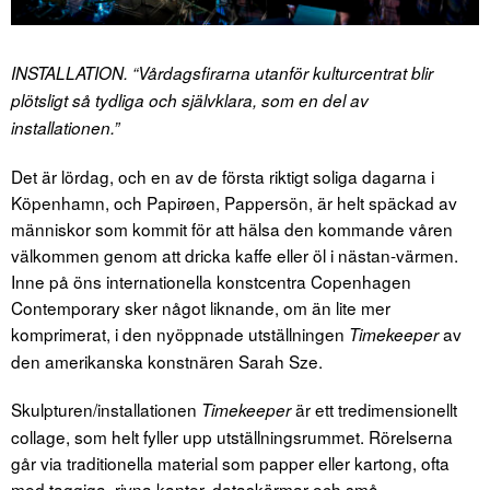
INSTALLATION. “Vårdagsfirarna utanför kulturcentrat blir
plötsligt så tydliga och självklara, som en del av
installationen.”
Det är lördag, och en av de första riktigt soliga dagarna i
Köpenhamn, och Papirøen, Pappersön, är helt späckad av
människor som kommit för att hälsa den kommande våren
välkommen genom att dricka kaffe eller öl i nästan-värmen.
Inne på öns internationella konstcentra Copenhagen
Contemporary sker något liknande, om än lite mer
komprimerat, i den nyöppnade utställningen
av
Timekeeper
den amerikanska konstnären Sarah Sze.
Skulpturen/installationen
är ett tredimensionellt
Timekeeper
collage, som helt fyller upp utställningsrummet. Rörelserna
går via traditionella material som papper eller kartong, ofta
med taggiga, rivna kanter, dataskärmar och små