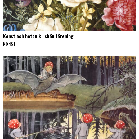
Konst och botanik i skön förening
KONST