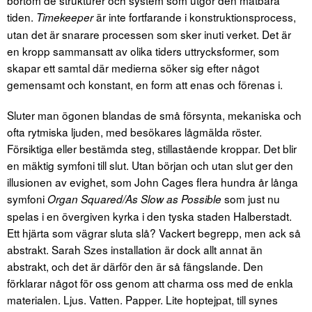
tiden.
är inte fortfarande i konstruktionsprocess,
Timekeeper
utan det är snarare processen som sker inuti verket. Det är
en kropp sammansatt av olika tiders uttrycksformer, som
skapar ett samtal där medierna söker sig efter något
gemensamt och konstant, en form att enas och förenas i.
Sluter man ögonen blandas de små försynta, mekaniska och
ofta rytmiska ljuden, med besökares lågmälda röster.
Försiktiga eller bestämda steg, stillastående kroppar. Det blir
en mäktig symfoni till slut. Utan början och utan slut ger den
illusionen av evighet, som John Cages flera hundra år långa
symfoni
som just nu
Organ Squared/As Slow as Possible
spelas i en övergiven kyrka i den tyska staden Halberstadt.
Ett hjärta som vägrar sluta slå? Vackert begrepp, men ack så
abstrakt. Sarah Szes installation är dock allt annat än
abstrakt, och det är därför den är så fängslande. Den
förklarar något för oss genom att charma oss med de enkla
materialen. Ljus. Vatten. Papper. Lite hoptejpat, till synes