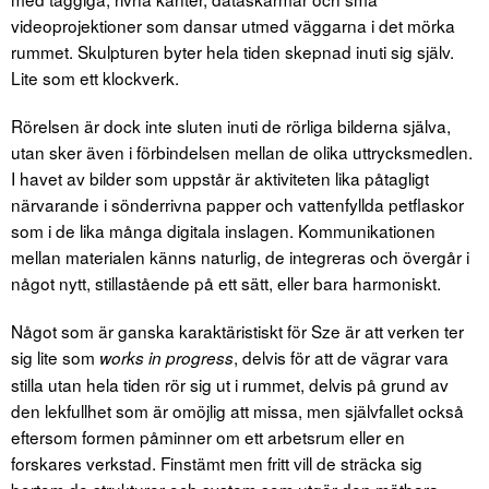
videoprojektioner som dansar utmed väggarna i det mörka
rummet. Skulpturen byter hela tiden skepnad inuti sig själv.
Lite som ett klockverk.
Rörelsen är dock inte sluten inuti de rörliga bilderna själva,
utan sker även i förbindelsen mellan de olika uttrycksmedlen.
I havet av bilder som uppstår är aktiviteten lika påtagligt
närvarande i sönderrivna papper och vattenfyllda petflaskor
som i de lika många digitala inslagen. Kommunikationen
mellan materialen känns naturlig, de integreras och övergår i
något nytt, stillastående på ett sätt, eller bara harmoniskt.
Något som är ganska karaktäristiskt för Sze är att verken ter
sig lite som
, delvis för att de vägrar vara
works in progress
stilla utan hela tiden rör sig ut i rummet, delvis på grund av
den lekfullhet som är omöjlig att missa, men självfallet också
eftersom formen påminner om ett arbetsrum eller en
forskares verkstad. Finstämt men fritt vill de sträcka sig
bortom de strukturer och system som utgör den mätbara