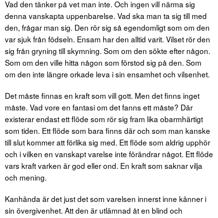
Vad den tänker på vet man inte. Och ingen vill närma sig
denna vanskapta uppenbarelse. Vad ska man ta sig till med
den, frågar man sig. Den rör sig så egendomligt som om den
var sjuk från födseln. Ensam har den alltid varit. Vilset rör den
sig från gryning till skymning. Som om den sökte efter någon.
Som om den ville hitta någon som förstod sig på den. Som
om den inte längre orkade leva i sin ensamhet och vilsenhet.
Det måste finnas en kraft som vill gott. Men det finns inget
måste. Vad vore en fantasi om det fanns ett måste? Där
existerar endast ett flöde som rör sig fram lika obarmhärtigt
som tiden. Ett flöde som bara finns där och som man kanske
till slut kommer att förlika sig med. Ett flöde som aldrig upphör
och i vilken en vanskapt varelse inte förändrar något. Ett flöde
vars kraft varken är god eller ond. En kraft som saknar vilja
och mening.
Kanhända är det just det som varelsen innerst inne känner i
sin övergivenhet. Att den är utlämnad åt en blind och