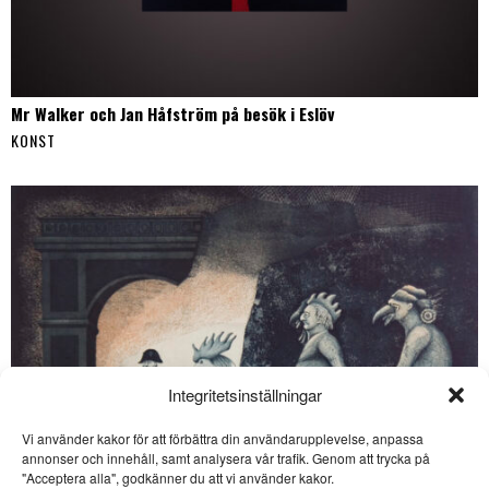
Mr Walker och Jan Håfström på besök i Eslöv
KONST
Integritetsinställningar
Vi använder kakor för att förbättra din användarupplevelse, anpassa
SE ÄVEN
annonser och innehåll, samt analysera vår trafik. Genom att trycka på
Ett nystartat förlag för
"Acceptera alla", godkänner du att vi använder kakor.