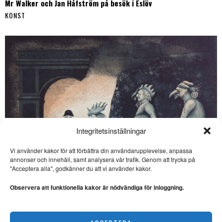
Mr Walker och Jan Håfström på besök i Eslöv
KONST
Integritetsinställningar
Vi använder kakor för att förbättra din användarupplevelse, anpassa
SE ÄVEN
annonser och innehåll, samt analysera vår trafik. Genom att trycka på
Ett nystartat förlag för
"Acceptera alla", godkänner du att vi använder kakor.
uppdragsutgivning
NYTT FÖRLAG. Melker Garay,
Observera att funktionella kakor är nödvändiga för inloggning.
tidigare ägare av Opulens, har
nu
Ulf Eklund kombinerar kärvhet med värme
Melker Garay: ”Refuserat”