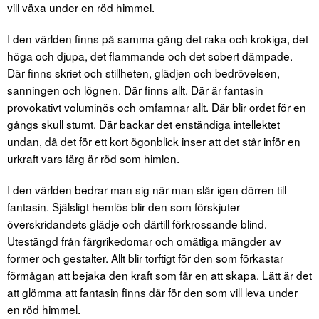
vill växa under en röd himmel.
I den världen finns på samma gång det raka och krokiga, det
höga och djupa, det flammande och det sobert dämpade.
Där finns skriet och stillheten, glädjen och bedrövelsen,
sanningen och lögnen. Där finns allt. Där är fantasin
provokativt voluminös och omfamnar allt. Där blir ordet för en
gångs skull stumt. Där backar det enständiga intellektet
undan, då det för ett kort ögonblick inser att det står inför en
urkraft vars färg är röd som himlen.
I den världen bedrar man sig när man slår igen dörren till
fantasin. Själsligt hemlös blir den som förskjuter
överskridandets glädje och därtill förkrossande blind.
Utestängd från färgrikedomar och omätliga mängder av
former och gestalter. Allt blir torftigt för den som förkastar
förmågan att bejaka den kraft som får en att skapa. Lätt är det
att glömma att fantasin finns där för den som vill leva under
en röd himmel.