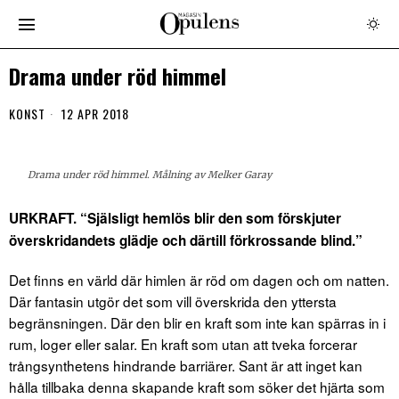
Drama under röd himmel
KONST
12 APR 2018
Drama under röd himmel. Målning av Melker Garay
URKRAFT. “Själsligt hemlös blir den som förskjuter
överskridandets glädje och därtill förkrossande blind.”
Det finns en värld där himlen är röd om dagen och om natten.
Där fantasin utgör det som vill överskrida den yttersta
begränsningen. Där den blir en kraft som inte kan spärras in i
rum, loger eller salar. En kraft som utan att tveka forcerar
trångsynthetens hindrande barriärer. Sant är att inget kan
hålla tillbaka denna skapande kraft som söker det hjärta som