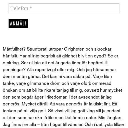
Måttfullhet? Struntprat! utropar Girigheten och skrockar
hånfullt. Har ni inte begripit att girighet blivit en dygd? Se er
omkring. Ser ni inte att det är goda tider för begäret till
penningar? Alla ropar ivrigt efter mig. Och jag hörsammar
dem mer än gärna. Det kan ni vara säkra på. Varje liten
tanke, varje glimmande dröm och varje oförblommerad
önskan om att bli lite rikare tar jag till mig, oavsett hur mycket
den som begär äger i rikedomar. I det avseendet är jag
generös. Mycket därtill. Att vara generös är faktiskt fint. Ett
tecken på att vilja gott. Så visst vill jag gott. Jag vill ju endast
att den som har ska få lite mer. Det är min natur. Min längtan.
Jag finns i er alla – från höger till vänster. Och i det tysta tillber