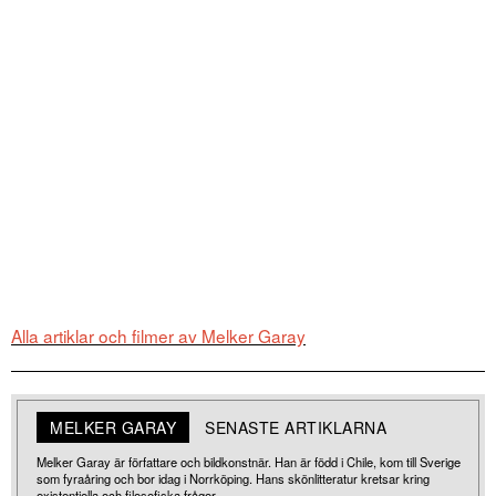
Alla artiklar och filmer av Melker Garay
MELKER GARAY
SENASTE ARTIKLARNA
Melker Garay är författare och bildkonstnär. Han är född i Chile, kom till Sverige
som fyraåring och bor idag i Norrköping. Hans skönlitteratur kretsar kring
existentiella och filosofiska frågor.