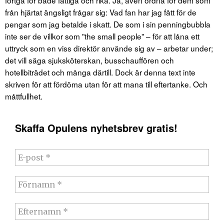
fortgå för både fattiga och rika. Ja, även ordna för dem som
från hjärtat ängsligt frågar sig: Vad fan har jag fått för de
pengar som jag betalde i skatt. De som i sin penningbubbla
inte ser de villkor som ”the small people” – för att låna ett
uttryck som en viss direktör använde sig av – arbetar under;
det vill säga sjuksköterskan, busschauffören och
hotellbiträdet och många därtill. Dock är denna text inte
skriven för att fördöma utan för att mana till eftertanke. Och
måttfullhet.
Skaffa Opulens nyhetsbrev gratis!