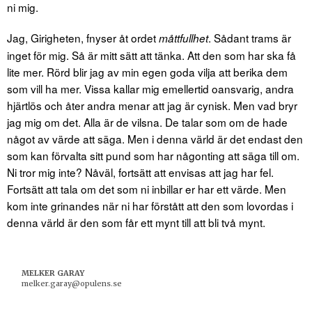
ni mig.
Jag, Girigheten, fnyser åt ordet
. Sådant trams är
måttfullhet
inget för mig. Så är mitt sätt att tänka. Att den som har ska få
lite mer. Rörd blir jag av min egen goda vilja att berika dem
som vill ha mer. Vissa kallar mig emellertid oansvarig, andra
hjärtlös och åter andra menar att jag är cynisk. Men vad bryr
jag mig om det. Alla är de vilsna. De talar som om de hade
något av värde att säga. Men i denna värld är det endast den
som kan förvalta sitt pund som har någonting att säga till om.
Ni tror mig inte? Nåväl, fortsätt att envisas att jag har fel.
Fortsätt att tala om det som ni inbillar er har ett värde. Men
kom inte grinandes när ni har förstått att den som lovordas i
denna värld är den som får ett mynt till att bli två mynt.
MELKER GARAY
melker.garay@opulens.se