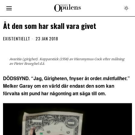
Åt den som har skall vara givet
EXISTENTIELLT
23 JAN 2018
Avaritia (girighet). Kopparstick (1558) av Hieronymus Cock efter målning
av Pieter Brueghel d.ä.
DÖDSSYND. “Jag, Girigheten, fnyser åt ordet
måttfullhet
.”
Melker Garay om en värld där endast den som kan
förvalta sitt pund har någonting att säga till om.