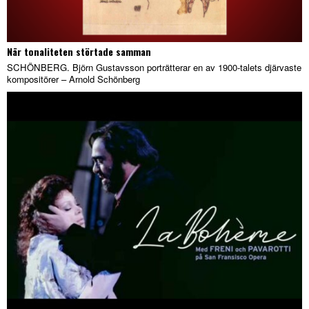
När tonaliteten störtade samman
SCHÖNBERG. Björn Gustavsson porträtterar en av 1900-talets djärvaste
kompositörer – Arnold Schönberg