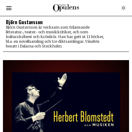
Björn Gustavsson
Björn Gustavsson är verksam som frilansande
litteratur-, teater- och musikkritiker, och som
kulturskribent och krönikör. Han har gett ut 11 böcker,
bl.a. en novellsamling och tre diktsamlingar. Växelvis
bosatt i Dalarna och Stockholm.