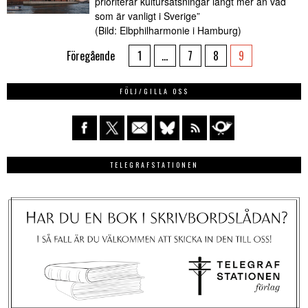
prioriterar kultursatsningar långt mer än vad
som är vanligt i Sverige”
(Bild: Elbphilharmonie i Hamburg)
Föregående
1
…
7
8
9
FÖLJ/GILLA OSS
TELEGRAFSTATIONEN