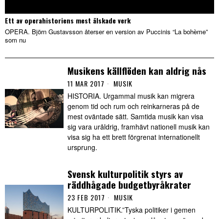
Ett av operahistoriens mest älskade verk
OPERA. Björn Gustavsson återser en version av Puccinis “La bohème”
som nu
Musikens källflöden kan aldrig nås
11 MAR 2017
MUSIK
HISTORIA. Urgammal musik kan migrera
genom tid och rum och reinkarneras på de
mest oväntade sätt. Samtida musik kan visa
sig vara uråldrig, framhävt nationell musik kan
visa sig ha ett brett förgrenat internationellt
ursprung.
Svensk kulturpolitik styrs av
räddhågade budgetbyråkrater
23 FEB 2017
MUSIK
KULTURPOLITIK.”Tyska politiker i gemen