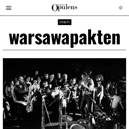
ETIKETT
warsawapakten