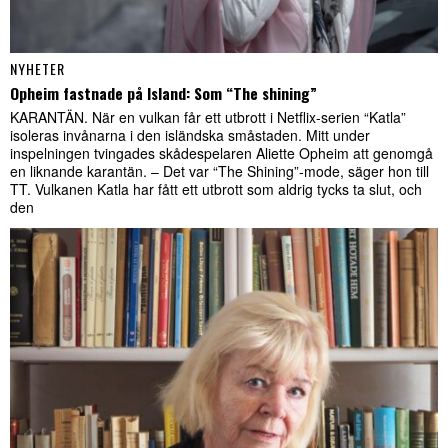
NYHETER
Opheim fastnade på Island: Som “The shining”
KARANTÄN. När en vulkan får ett utbrott i Netflix-serien “Katla”
isoleras invånarna i den isländska småstaden. Mitt under
inspelningen tvingades skådespelaren Aliette Opheim att genomgå
en liknande karantän. – Det var “The Shining”-mode, säger hon till
TT. Vulkanen Katla har fått ett utbrott som aldrig tycks ta slut, och
den