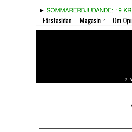
SOMMARERBJUDANDE: 19 KR 
Förstasidan
Magasin
Om Opu
S