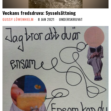
Veckans fredsdruva: Sysselsättning
GUSSY LÖWENHIELM
8 JAN 2021
UNDERSKRUVAT