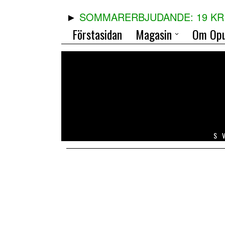
SOMMARERBJUDANDE: 19 KR 
Förstasidan
Magasin
Om Opu
S