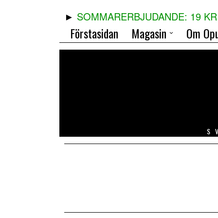
SOMMARERBJUDANDE: 19 KR 
Förstasidan
Magasin
Om Opu
S