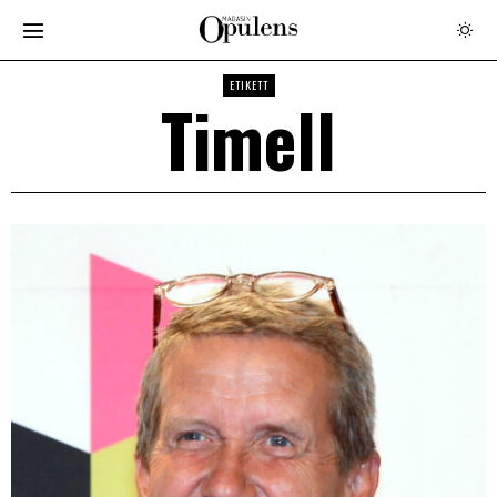
ETIKETT
Timell