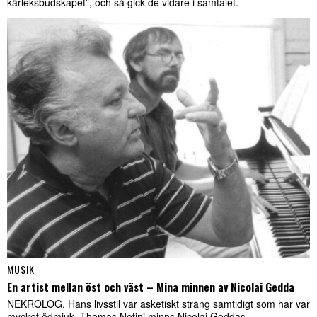
kärleksbudskapet”, och så gick de vidare i samtalet.
MUSIK
En artist mellan öst och väst – Mina minnen av Nicolai Gedda
NEKROLOG. Hans livsstil var asketiskt sträng samtidigt som har var
mycket ödmjuk. Thomas Notini minns Nicolai Geddas