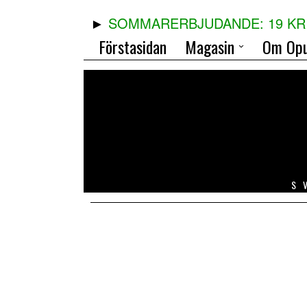
SOMMARERBJUDANDE: 19 KR 
Förstasidan
Magasin
Om Opu
S