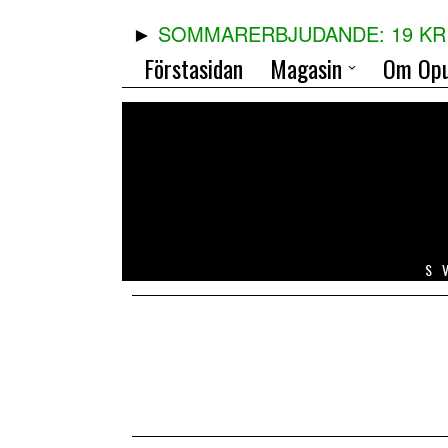
SOMMARERBJUDANDE: 19 KR 
Förstasidan
Magasin
Om Opu
S