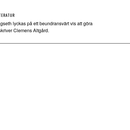
TERATUR
eth lyckas på ett beundransvärt vis att göra
 skriver Clemens Altgård.