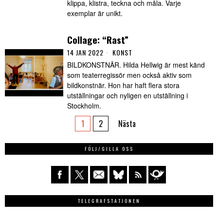
klippa, klistra, teckna och måla. Varje
exemplar är unikt.
Collage: “Rast”
14 JAN 2022
KONST
BILDKONSTNÄR. Hilda Hellwig är mest känd
som teaterregissör men också aktiv som
bildkonstnär. Hon har haft flera stora
utställningar och nyligen en utställning i
Stockholm.
1
2
Nästa
FÖLJ/GILLA OSS
TELEGRAFSTATIONEN