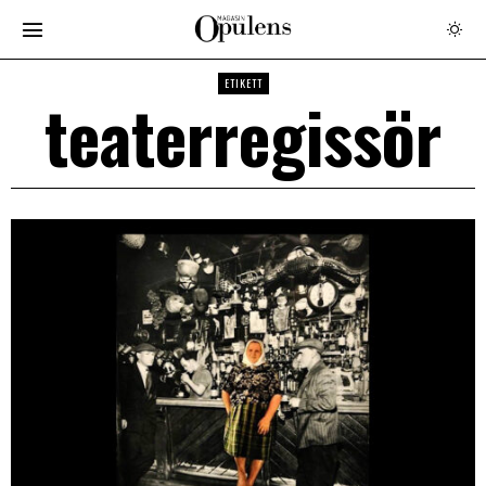
ETIKETT
teaterregissör