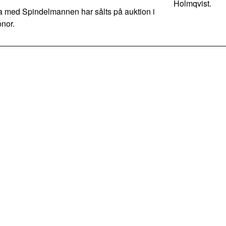
Holmqvist.
med Spindelmannen har sålts på auktion i
onor.