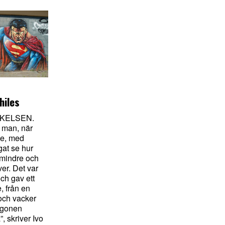
hiles
KELSEN.
 man, när
ne, med
gat se hur
t mindre och
er. Det var
ch gav ett
, från en
och vacker
ögonen
”, skriver Ivo