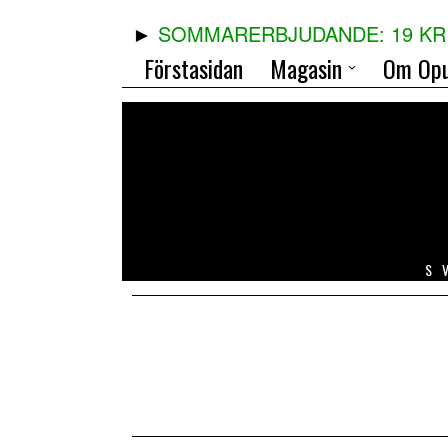
SOMMARERBJUDANDE: 19 KR 
Förstasidan
Magasin
Om Opu
S