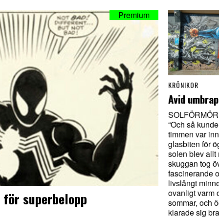
KRÖNIKOR
Avid umbrap
SOLFÖRMÖR
“Och så kunde
timmen var in
glasbiten för ö
solen blev all
skuggan tog öv
fascinerande o
livslångt minne
ovanligt varm 
 för superbelopp
sommar, och 
klarade sig bra