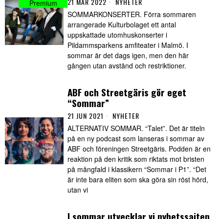
21 MAR 2022
NYHETER
SOMMARKONSERTER. Förra sommaren
arrangerade Kulturbolaget ett antal
uppskattade utomhuskonserter i
Pildammsparkens amfiteater i Malmö. I
sommar är det dags igen, men den här
gången utan avstånd och restriktioner.
ABF och Streetgäris gör eget
“Sommar”
21 JUN 2021
NYHETER
ALTERNATIV SOMMAR. “Talet”. Det är titeln
på en ny podcast som lanseras i sommar av
ABF och föreningen Streetgäris. Podden är en
reaktion på den kritik som riktats mot bristen
på mångfald i klassikern “Sommar i P1”. “Det
är inte bara eliten som ska göra sin röst hörd,
utan vi
I sommar utvecklar vi nyhetssajten