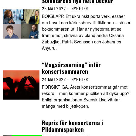
Sommarens nya heta böcker
25 MAJ 2022
NYHETER
BOKSLÄPP. Ett ukrainskt portalverk, essäer
om havet och kärleksbrev till fiktionen – så ser
boksommaren ut. Här är nyheterna att se
fram emot, skrivna av bland andra Oksana
Zabuzjko, Patrik Svensson och Johannes
Anyuru.
“Magsårsvarning” inför
konsertsommaren
24 MAJ 2022
NYHETER
FÖRSIKTIGA. Årets konsertsommar går mot
rekord – men kommer publiken att dyka upp?
Enligt organisationen Svensk Live väntar
många med biljettköpen.
Repris för konserterna i
Pildammsparken