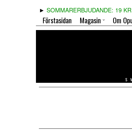
SOMMARERBJUDANDE: 19 KR 
Förstasidan
Magasin
Om Opu
S