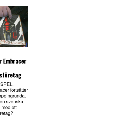
r Embracer
gsföretag
 SPEL.
er fortsätter
oppingrunda.
den svenska
a med ett
öretag?