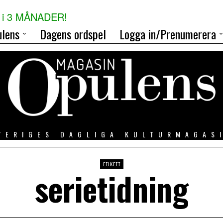
i 3 MÅNADER!
lens
Dagens ordspel
Logga in/Prenumerera
VERIGES DAGLIGA KULTURMAGAS
ETIKETT
serietidning