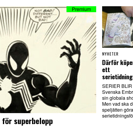
NYHETER
Därför köpe
ett
serietidnin
SERIER BLIR
Svenska Embrac
sin globala sh
Men vad ska 
speljätten gör
serietidningsf
 för superbelopp