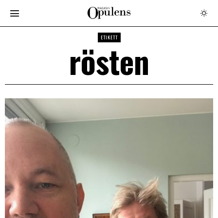
ETIKETT
rösten