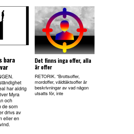
ns bara
Det finns inga offer, alla
var
är offer
RETORIK. “Brottsoffer,
NGEN.
mordoffer, våldtäktsoffer är
ständighet
beskrivningar av vad någon
eal har aldrig
utsatts för, inte
river Myra
n och
m de som
er drivs av
n eller en
vind.