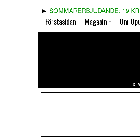
SOMMARERBJUDANDE: 19 KR 
Förstasidan
Magasin
Om Opu
S