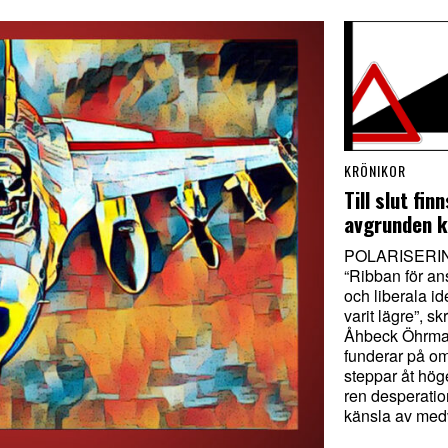
KRÖNIKOR
Till slut fin
avgrunden k
POLARISERI
“Ribban för an
och liberala id
varit lägre”, sk
Åhbeck Öhrma
funderar på o
steppar åt hög
ren desperatio
känsla av med