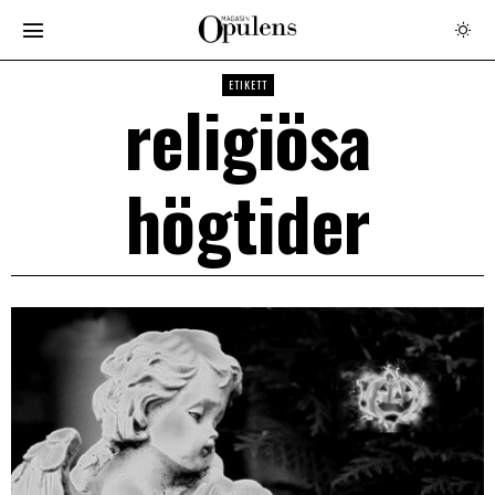
ETIKETT
religiösa
högtider