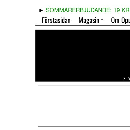
SOMMARERBJUDANDE: 19 KR 
Förstasidan
Magasin
Om Opu
S