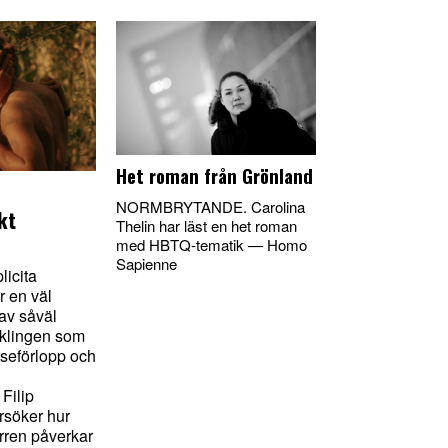
Het roman från Grönland
NORMBRYTANDE. Carolina
kt
Thelin har läst en het roman
med HBTQ-tematik — Homo
Sapienne
licita
 en väl
v såväl
cklingen som
lseförlopp och
 Filip
rsöker hur
rren påverkar