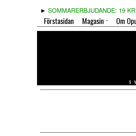
SOMMARERBJUDANDE: 19 KR 
Förstasidan
Magasin
Om Opu
S