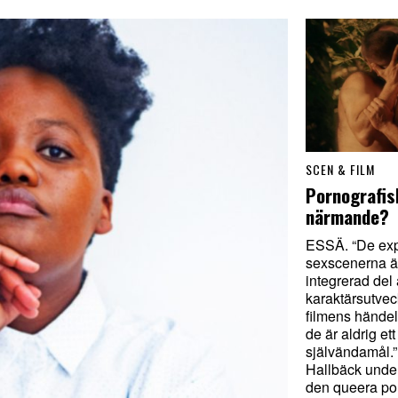
SCEN & FILM
Pornografis
närmande?
ESSÄ. “De exp
sexscenerna är
integrerad del a
karaktärsutve
filmens hände
de är aldrig ett
självändamål.”
Hallbäck unde
den queera po