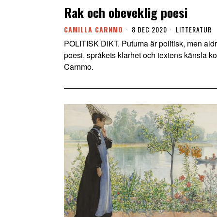
Rak och obeveklig poesi
CAMILLA CARNMO
8 DEC 2020
LITTERATUR
POLITISK DIKT. Putuma är politisk, men aldrig
poesi, språkets klarhet och textens känsla k
Carnmo.