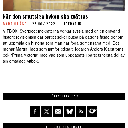
När den smutsiga byken ska tvättas
MARTIN HÄGG
23 NOV 2022
LITTERATUR
VITBOK. Sverigedemokraterna verkar syssla med en en omvänd
historierevisionism där partiet söker putsa på dagens fasad genom
att uppmåla en historia som man har föga gemensamt med. Det
menar Martin Hägg som jämför tidigare ledaren Anders Klarströms
bok “Prima Victoria” med vad som uppdagats i partiets första del av
sin omtalade vitbok.
FÖLJ/GILLA OSS
TELEGRAFSTATIONEN