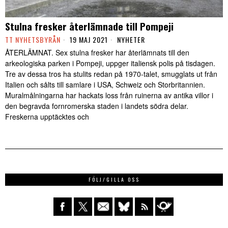
Stulna fresker återlämnade till Pompeji
TT NYHETSBYRÅN
19 MAJ 2021
NYHETER
ÅTERLÄMNAT. Sex stulna fresker har återlämnats till den
arkeologiska parken i Pompeji, uppger italiensk polis på tisdagen.
Tre av dessa tros ha stulits redan på 1970-talet, smugglats ut från
Italien och sålts till samlare i USA, Schweiz och Storbritannien.
Muralmålningarna har hackats loss från ruinerna av antika villor i
den begravda fornromerska staden i landets södra delar.
Freskerna upptäcktes och
FÖLJ/GILLA OSS