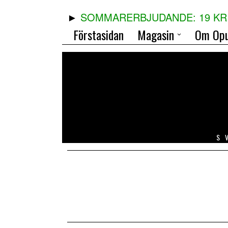
SOMMARERBJUDANDE: 19 KR 
Förstasidan
Magasin
Om Opu
S