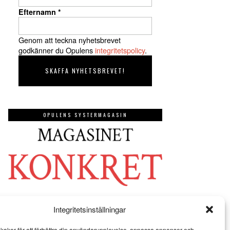
Efternamn
*
Genom att teckna nyhetsbrevet
godkänner du Opulens
integritetspolicy
.
OPULENS SYSTERMAGASIN
Integritetsinställningar
kakor för att förbättra din användarupplevelse, anpassa annonser och